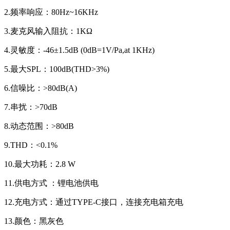
2.频率响应：80Hz~16KHz
3.麦克风输入阻抗：1KΩ
4.灵敏度：-46±1.5dB (0dB=1V/Pa,at 1KHz)
5.最大SPL：100dB(THD>3%)
6.信噪比：>80dB(A)
7.串扰：>70dB
8.动态范围：>80dB
9.THD：<0.1%
10.最大功耗：2.8 W
11.供电方式 ：锂电池供电
12.充电方式：通过TYPE-C接口，连接充电箱充电
13.颜色：黑灰色