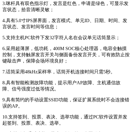
3.咪杆具有双色指示灯，发言是红色，申请是绿色，可显示发
言状态，拾音清晰灵敏；
4.具有5.0寸IPS屏界面，发言模式、单元ID、日期、时间、发
言状态、发言时间等信息；
5.支持主机PC软件下发32字符人名在会议单元话筒显示；
6.采用超薄屏，低功耗，400M SOC核心处理器，电容全触摸
控制，支持触屏发言开关与侧面备份发言开关，可有效防止按
键敲击声，保障会场环境良好；
7.话筒采用48kHz采样率，话筒开机连接时间只需5秒。
8.具有智能检测故障功能，提示用户AP故障、主机通信故
障、信号强度过低等情况。
9.具有简约的手动设置SSID功能，保证扩展系统时不会连接错
误的AP。
10.支持签到、投票、表决、选举功能，通过PC软件设置并发
起签到、投票、表决、选举。