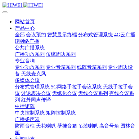
网站首页
产品中心
全部
会议预约
智慧显示终端
分布式管理系统
4G云广播
IP网络广播
公共广播系统
广播功放系列
传统周边系列
专业音响
专业功放系列
专业音箱系列
线阵音箱系列
专业周边设
备
无线麦克风
多媒体会议
分布式管理系统
5G网络手拉手会议系统
无线手拉手会
议
讨论表决会议
无纸化会议
无线会议系列
有线会议系
列
红外同声传译
中控矩阵
中央控制系统
矩阵控制系统
广播扬声器
防雨音柱
天花喇叭
壁挂音箱
吊装喇叭
高音号角
园林音
箱
新闻动态