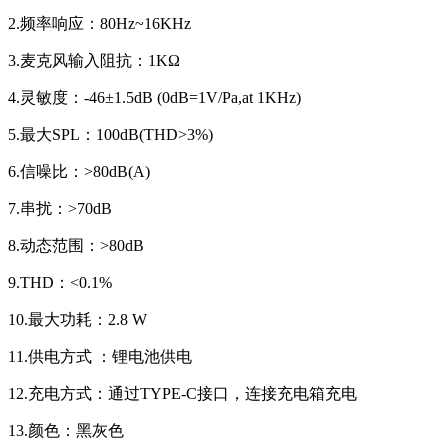
2.频率响应：80Hz~16KHz
3.麦克风输入阻抗：1KΩ
4.灵敏度：-46±1.5dB (0dB=1V/Pa,at 1KHz)
5.最大SPL：100dB(THD>3%)
6.信噪比：>80dB(A)
7.串扰：>70dB
8.动态范围：>80dB
9.THD：<0.1%
10.最大功耗：2.8 W
11.供电方式 ：锂电池供电
12.充电方式：通过TYPE-C接口，连接充电箱充电
13.颜色：黑灰色