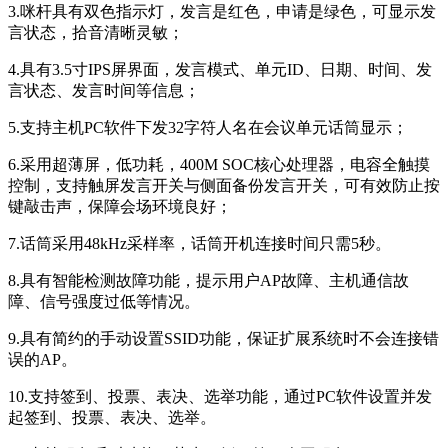
3.咪杆具有双色指示灯，发言是红色，申请是绿色，可显示发
言状态，拾音清晰灵敏；
4.具有3.5寸IPS屏界面，发言模式、单元ID、日期、时间、发
言状态、发言时间等信息；
5.支持主机PC软件下发32字符人名在会议单元话筒显示；
6.采用超薄屏，低功耗，400M SOC核心处理器，电容全触摸
控制，支持触屏发言开关与侧面备份发言开关，可有效防止按
键敲击声，保障会场环境良好；
7.话筒采用48kHz采样率，话筒开机连接时间只需5秒。
8.具有智能检测故障功能，提示用户AP故障、主机通信故
障、信号强度过低等情况。
9.具有简约的手动设置SSID功能，保证扩展系统时不会连接错
误的AP。
10.支持签到、投票、表决、选举功能，通过PC软件设置并发
起签到、投票、表决、选举。