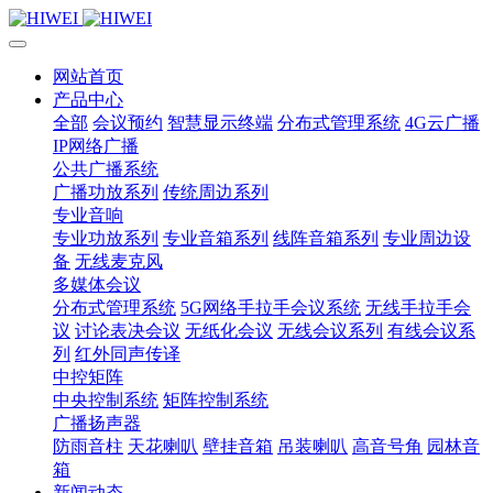
网站首页
产品中心
全部
会议预约
智慧显示终端
分布式管理系统
4G云广播
IP网络广播
公共广播系统
广播功放系列
传统周边系列
专业音响
专业功放系列
专业音箱系列
线阵音箱系列
专业周边设
备
无线麦克风
多媒体会议
分布式管理系统
5G网络手拉手会议系统
无线手拉手会
议
讨论表决会议
无纸化会议
无线会议系列
有线会议系
列
红外同声传译
中控矩阵
中央控制系统
矩阵控制系统
广播扬声器
防雨音柱
天花喇叭
壁挂音箱
吊装喇叭
高音号角
园林音
箱
新闻动态