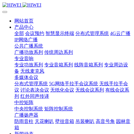
网站首页
产品中心
全部
会议预约
智慧显示终端
分布式管理系统
4G云广播
IP网络广播
公共广播系统
广播功放系列
传统周边系列
专业音响
专业功放系列
专业音箱系列
线阵音箱系列
专业周边设
备
无线麦克风
多媒体会议
分布式管理系统
5G网络手拉手会议系统
无线手拉手会
议
讨论表决会议
无纸化会议
无线会议系列
有线会议系
列
红外同声传译
中控矩阵
中央控制系统
矩阵控制系统
广播扬声器
防雨音柱
天花喇叭
壁挂音箱
吊装喇叭
高音号角
园林音
箱
新闻动态