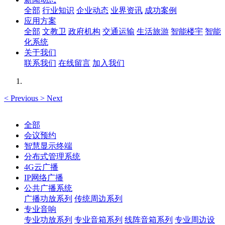
全部
行业知识
企业动态
业界资讯
成功案例
应用方案
全部
文教卫
政府机构
交通运输
生活旅游
智能楼宇
智能
化系统
关于我们
联系我们
在线留言
加入我们
<
Previous
>
Next
全部
会议预约
智慧显示终端
分布式管理系统
4G云广播
IP网络广播
公共广播系统
广播功放系列
传统周边系列
专业音响
专业功放系列
专业音箱系列
线阵音箱系列
专业周边设