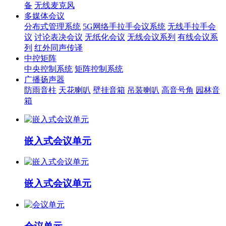
备
无线麦克风
多媒体会议
分布式管理系统
5G网络手拉手会议系统
无线手拉手会
议
讨论表决会议
无纸化会议
无线会议系列
有线会议系
列
红外同声传译
中控矩阵
中央控制系统
矩阵控制系统
广播扬声器
防雨音柱
天花喇叭
壁挂音箱
吊装喇叭
高音号角
园林音
箱
嵌入式会议单元
嵌入式会议单元