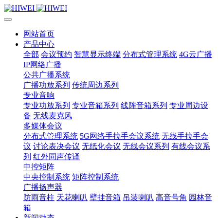
网站首页
产品中心
全部
会议预约
智慧显示终端
分布式管理系统
4G云广播
IP网络广播
公共广播系统
广播功放系列
传统周边系列
专业音响
专业功放系列
专业音箱系列
线阵音箱系列
专业周边设
备
无线麦克风
多媒体会议
分布式管理系统
5G网络手拉手会议系统
无线手拉手会
议
讨论表决会议
无纸化会议
无线会议系列
有线会议系
列
红外同声传译
中控矩阵
中央控制系统
矩阵控制系统
广播扬声器
防雨音柱
天花喇叭
壁挂音箱
吊装喇叭
高音号角
园林音
箱
新闻动态