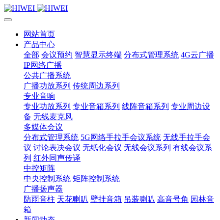
网站首页
产品中心
全部
会议预约
智慧显示终端
分布式管理系统
4G云广播
IP网络广播
公共广播系统
广播功放系列
传统周边系列
专业音响
专业功放系列
专业音箱系列
线阵音箱系列
专业周边设
备
无线麦克风
多媒体会议
分布式管理系统
5G网络手拉手会议系统
无线手拉手会
议
讨论表决会议
无纸化会议
无线会议系列
有线会议系
列
红外同声传译
中控矩阵
中央控制系统
矩阵控制系统
广播扬声器
防雨音柱
天花喇叭
壁挂音箱
吊装喇叭
高音号角
园林音
箱
新闻动态