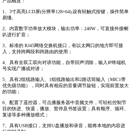
产品概述：
1、3寸高亮LCD屏(分辨率128×64),设有轻触式按键，操作简单
易懂,
2、内置数字功率放大模块，输出功率：240W，可直接外接喇
叭进行扩音；
3、标准的 RJ45网络交换机接口，有以太网口的地方即可接
入，支持跨网段和跨路由的使用；
4、具有全双工双向对讲功能，自带回声消除，输入IP终端机
号实现广播或对讲；
5、具有2组线路输入、1组线路输出和2路话筒输入（MIC1带
优先级功能），同时具有相应的音量调节旋钮，实现前置放大
的功能；
6、配置了遥控器，可点播服务器中音频文件，可轻松控制节
目的快进、快退，播放、暂停及书签设置；具有顺序、循环、
复读等多种播放模式；
7、具有USB接口，支持U盘播放和录音，能将本地的内容进