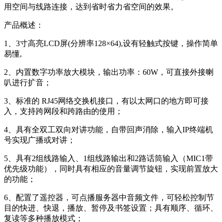
用空间与线路连接，达到省时省力省空间的效果。
产品概述：
1、3寸高亮LCD屏(分辨率128×64),设有轻触式按键，操作简单
易懂,
2、内置数字功率放大模块，输出功率：60W，可直接外接喇
叭进行扩音；
3、标准的 RJ45网络交换机接口，有以太网口的地方即可接
入，支持跨网段和跨路由的使用；
4、具有全双工双向对讲功能，自带回声消除，输入IP终端机
号实现广播或对讲；
5、具有2组线路输入、1组线路输出和2路话筒输入（MIC1带
优先级功能），同时具有相应的音量调节旋钮，实现前置放大
的功能；
6、配置了遥控器，可点播服务器中音频文件，可轻松控制节
目的快进、快退，播放、暂停及书签设置；具有顺序、循环、
复读等多种播放模式；