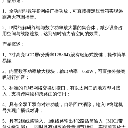
产品用途：
1、全功能型数字IP网络广播功放，可直接接定压音箱实现远
距离大范围播音。
2、IP网络解码终端与数字功率放大器的集合体，减少设备占
用空间与线路连接，达到省时省力省空间的效果。
产品概述：
1、3寸高亮LCD屏(分辨率128×64),设有轻触式按键，操作简单
易懂,
2、内置数字功率放大模块，输出功率：650W，可直接外接喇
叭进行扩音；
3、标准的 RJ45网络交换机接口，有以太网口的地方即可接
入，支持跨网段和跨路由的使用；
4、具有全双工双向对讲功能，自带回声消除，输入IP终端机
号实现广播或对讲；
5、具有2组线路输入、1组线路输出和2路话筒输入（MIC1带
优先级功能），同时具有相应的音量调节旋钮，实现前置放大