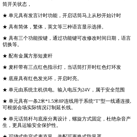
筒开关状态，
★ 单元具有发言计时功能，开启话筒马上从秒开始计时
★ 具有简体，繁体，英文等三种语言显示选择。
★ 具有三个功能按键，通过功能键可改修改时间日期，语言
切换等。
★ 配有金属方形短麦杆
★ 麦杆带有三点红色指示灯，当话筒打开时红色灯环发
★ 底座具有红色发光环，开启时亮。
★ 单元由系统主机供电。输入电压为24V，属于安全范围
★ 单元具有一条2米*1.5米8P连线用于系统“T”型一线通连接,
可根据会场实际情况订制延长线。
★ 单元话筒杆与底座分离设计，螺旋方式固定，杜绝杂音产
生，更具运输安全保护性。
★ 可绕式电容式麦克风，并配可更换式防风罩