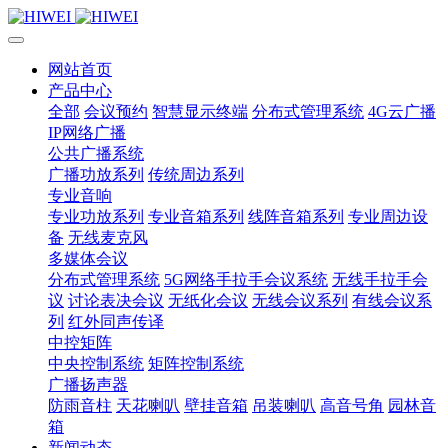
网站首页
产品中心
全部
会议预约
智慧显示终端
分布式管理系统
4G云广播
IP网络广播
公共广播系统
广播功放系列
传统周边系列
专业音响
专业功放系列
专业音箱系列
线阵音箱系列
专业周边设
备
无线麦克风
多媒体会议
分布式管理系统
5G网络手拉手会议系统
无线手拉手会
议
讨论表决会议
无纸化会议
无线会议系列
有线会议系
列
红外同声传译
中控矩阵
中央控制系统
矩阵控制系统
广播扬声器
防雨音柱
天花喇叭
壁挂音箱
吊装喇叭
高音号角
园林音
箱
新闻动态