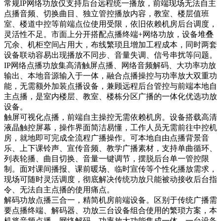
常规IP网络功放仅支持后台远程统一播放，前端现场无法自主
点播音频、切换曲目、独立管控播放内容，教室、楼层值班
室、楼道中控等前端点位使用受限，依旧依赖机房后台调度，
灵活性不足。市面上分开搭配点播终端+网络功放，设备堆叠
冗余、机柜空间占用大，布线繁琐且增加工程成本，同时两套
设备联动容易出现播放不同步、音量失调、信号串扰等问题。
IP网络点播功放集高清触屏点播、网络音频解码、大功率功放
输出、本地音源输入于一体，融合点播操控与功率放大双重功
能，无需额外加装点播设备，兼顾远程后台管控与前端本地自
主点播，是室内楼层、教室、楼栋分区广播的一体化优选功放
设备。
触屏可视化点播，前端自主操控无需依赖机房。设备搭载高清
液晶触控屏幕，操作界面简洁易懂，工作人员无需前往中控机
房，就地即可完成全流程广播操作。可本地自由点播背景音
乐、上下课铃声、宣传音频、教学广播素材，支持单曲循环、
列表轮播、曲目切换、音量一键调节，摆脱后台单一管控限
制。面对课间播报、课前暖场、临时宣传等个性化播放需求，
现场可随时灵活调度，彻底解决传统功放只能被动接收后台指
令、无法自主点播的使用痛点。
解码功放点播三合一，精简机房前端设备。区别于传统广播需
要点播终端、解码器、功放三台设备组合使用的繁琐方案，本
机将音频点播、网络解码、功率放大功能集成一体，一台设备