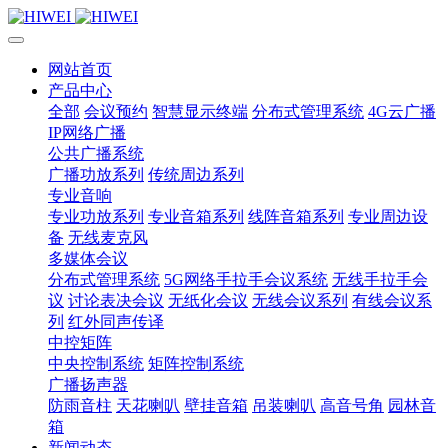
网站首页
产品中心
全部
会议预约
智慧显示终端
分布式管理系统
4G云广播
IP网络广播
公共广播系统
广播功放系列
传统周边系列
专业音响
专业功放系列
专业音箱系列
线阵音箱系列
专业周边设
备
无线麦克风
多媒体会议
分布式管理系统
5G网络手拉手会议系统
无线手拉手会
议
讨论表决会议
无纸化会议
无线会议系列
有线会议系
列
红外同声传译
中控矩阵
中央控制系统
矩阵控制系统
广播扬声器
防雨音柱
天花喇叭
壁挂音箱
吊装喇叭
高音号角
园林音
箱
新闻动态