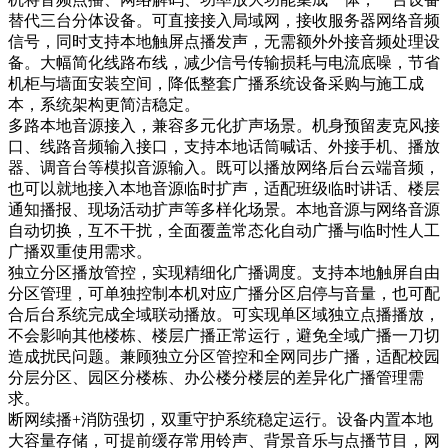
替代三台分体设备。可直接接入局域网，接收服务器网络音频
信号，同时支持本地触屏点播发声，无需额外外接音频处理设
备。大幅简化线路布线，减少信号传输损耗与电流底噪，节省
机柜与墙面安装空间，降低整套广播系统设备采购与施工成
本，系统架构更简洁稳定。
多路本地音源接入，兼容多元化扩声场景。机身预留麦克风接
口、线路音频输入接口，支持本地话筒喊话、外接手机、播放
器、调音台等模拟音源输入。既可以播放网络后台云端音频，
也可以就地接入本地音源临时扩声，适配班级临时讲话、楼层
通知播报、现场活动扩声等多样化场景。本地音源与网络音源
自动切换，互不干扰，全面覆盖常态化自动广播与临时性人工
广播双重使用需求。
独立分区播放管控，实现精细化广播调度。支持本地触屏自由
分区管理，可单独控制本机对应广播分区启停与音量，也可配
合后台系统完成全域联动播放。可实现单区域独立点播播放，
不会影响其他楼栋、楼层广播正常运行，避免全域广播一刀切
造成扰民问题。兼顾独立分区管控和全网同步广播，适配校园
分层分区、园区分楼栋、办公楼分楼层的差异化广播管理需
求。
断网续播+消防强切，双重守护系统稳定运行。设备内置本地
大容量存储，可提前缓存常用铃声、背景音乐与点播节目，网