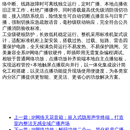
络中断、线路故障时可离线独立运行，定时广播、本地点播依
旧正常工作，杜绝广播骤停。同时搭载最高优先级消防强切功
能，接入消防系统后，险情发生可自动切断点播音乐与日常广
播，强制切换应急疏散语音，毫秒级联动响应，完全符合公共
广播消防验收标准。
工业级硬核防护，长效低耗稳定运行。整机采用标准机架式设
计，适配标准机柜上架安装，搭载过热、过载、短路、雷击四
重保护电路，全天候满负荷运行不易发热、不易保护跳闸。完
美兼容全系IP网络广播软硬件，即插即用无需复杂编程调试。
相较于普通网络功放，点播功放补齐前端本地自主点播短板，
实现远程管控+本地触屏点播双向并行，以一体化集成设计简
化工程搭建，以灵活点播功能提升现场使用便捷度，为各类室
内分区广播提供更智能、更灵活、更省心的功放解决方案。
上一篇
: IP网络天花音箱：嵌入式隐形声学终端，打造
室内整洁无感全域广播声场
下一篇
: IP网络功放：解码功放二合一，简化机房广播