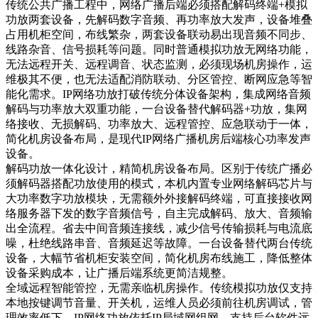
传统公共广播工程中，网络广播后端必须搭配解码终端+模拟
功放两套设备，先解码数字音频、再功率放大发声，设备堆叠
占用机柜空间，布线繁杂，两套设备联动易出现音频不同步、
线路杂音、信号损耗等问题。同时普通模拟功放无网络功能，
无法远程开关、远程调音、状态监测，必须现场机房操作，运
维极其不便，也无法适配消防联动、分区管控、断网应急等智
能化需求。IP网络功放打破传统分体设备架构，集成网络音频
解码与功率放大双重功能，一台设备替代解码器+功放，集网
络接收、无损解码、功率放大、远程管控、应急联动于一体，
简化机房设备布局，是现代IP网络广播机房后端核心功率发声
设备。
解码功放一体化设计，精简机房设备布局。区别于传统广播必
须解码器搭配功放使用的模式，本机内置专业网络解码芯片与
大功率数字功放模块，无需额外外接解码终端，可直接接收网
络服务器下发的数字音频信号，自主完成解码、放大、音频输
出全流程。省去中间音频连接线，减少信号传输损耗与电流底
噪，杜绝线路串音、音频延迟等故障。一台设备替代两台传统
设备，大幅节省机柜安装空间，简化机房布线施工，降低整体
设备采购成本，让广播后端系统更简洁规整。
全域远程智能管控，无需亲临机房操作。传统模拟功放仅支持
本地按键调节音量、开关机，运维人员必须前往机房调试，管
理效率低下。IP网络功放依托IP局域网组网，支持后台软件远