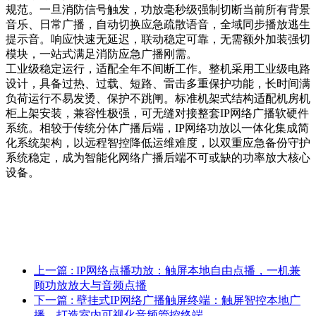
规范。一旦消防信号触发，功放毫秒级强制切断当前所有背景
音乐、日常广播，自动切换应急疏散语音，全域同步播放逃生
提示音。响应快速无延迟，联动稳定可靠，无需额外加装强切
模块，一站式满足消防应急广播刚需。
工业级稳定运行，适配全年不间断工作。整机采用工业级电路
设计，具备过热、过载、短路、雷击多重保护功能，长时间满
负荷运行不易发烫、保护不跳闸。标准机架式结构适配机房机
柜上架安装，兼容性极强，可无缝对接整套IP网络广播软硬件
系统。相较于传统分体广播后端，IP网络功放以一体化集成简
化系统架构，以远程智控降低运维难度，以双重应急备份守护
系统稳定，成为智能化网络广播后端不可或缺的功率放大核心
设备。
上一篇
: IP网络点播功放：触屏本地自由点播，一机兼
顾功放放大与音频点播
下一篇
: 壁挂式IP网络广播触屏终端：触屏智控本地广
播，打造室内可视化音频管控终端