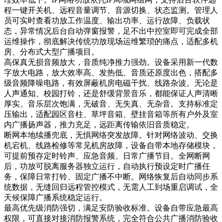
程一键开关机、远程音量调节、音源切换、状态监测。管理人
员可实时查看功放工作温度、输出功率、运行故障、负载状
态，异常情况后台自动弹窗报警，足不出中控室即可完成全部
运维操作，彻底解决传统功放现场运维繁琐的痛点，适配多机
房、分布式大型广播项目。
高保真无损音频放大，音质纯净推力强劲。设备采用新一代数
字放大电路，放大效率高、发热低、音质还原度出色，搭配多
级音频降噪电路，有效屏蔽机房电磁干扰、线路杂波。无论是
人声通知、校园打铃，还是舒缓背景音乐，都能保证人声清晰
厚实、音乐层次饱满，无破音、无失真、无杂音。支持标准定
压输出，适配园区音柱、草坪音箱、壁挂音箱等所有户外及室
内广播扬声器，推力充足，远距离传输依旧音质稳定。
断网本地续播兜底，无惧网络突发故障。针对网络波动、交换
机宕机、线路检修等常见机房故障，设备自带本地存储模块，
可提前预存定时铃声、应急音频、日常广播节目。全网断网
后，功放可脱离服务器独立运行，自动执行预设定时广播任
务，保障日常打铃、固定广播不中断。网络恢复后自动同步系
统数据，无缝回归远程管控模式，无需人工到场重启调试，全
天候保障广播系统稳定运行。
最高优先级消防强切，满足安防验收标准。设备自带应急最高
权限，可直接对接消防报警系统，完全符合公共广播消防验收