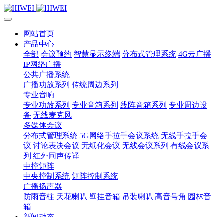
网站首页
产品中心
全部
会议预约
智慧显示终端
分布式管理系统
4G云广播
IP网络广播
公共广播系统
广播功放系列
传统周边系列
专业音响
专业功放系列
专业音箱系列
线阵音箱系列
专业周边设
备
无线麦克风
多媒体会议
分布式管理系统
5G网络手拉手会议系统
无线手拉手会
议
讨论表决会议
无纸化会议
无线会议系列
有线会议系
列
红外同声传译
中控矩阵
中央控制系统
矩阵控制系统
广播扬声器
防雨音柱
天花喇叭
壁挂音箱
吊装喇叭
高音号角
园林音
箱
新闻动态