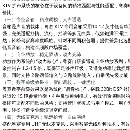
KTV 扩声系统的核心在于设备间的精准匹配与性能适配，粤赛
价比。
（一）专业音箱：精准调校，人声通透
音箱是声音的载体，粤赛 KTV 专用音箱采用
10-12 英寸低音
强，完美适配抒情、流行、摇滚等多元曲风；低频饱满不浑浊
然，轻松驾驭高难度唱腔。针对不同面积包厢，提供差异化选型：15-2
低音音箱，构建全频段声场覆盖。
（二）专业功放：稳定驱动，动力充沛
功放作为系统的 “动力核心”，粤赛自研
多通道专业功放系列
，
余控制在 1.2-1.5 倍，既保证足够声压级，又避免功率过
景。同时支持 2 路话筒输入与 3 路线路输入，自带优先级
（三）数字前级效果器：智能调校，一键优化
粤赛
数字前级效果器
是系统的 “调音核心”，搭载 32Bit 
通道设 15 段参量均衡 + 4 种反馈抑制模式，有效消除演
换即可适配不同歌曲风格；支持管理者模式与用户模式，用户无
围，轻松打造专业级演唱空间感。
（四）无线麦克风：稳定拾音，自由演绎
搭配粤赛专用 UHF 无线麦克风，采用智能无线对频技术，有