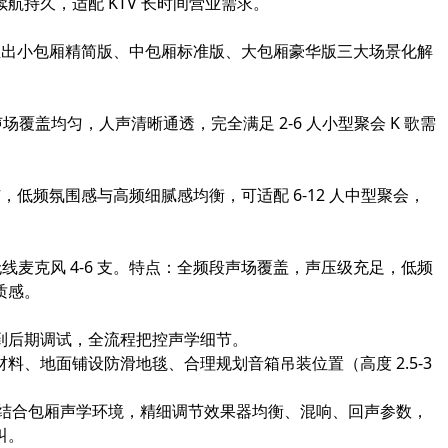
持久，适配 KTV 长时间营业需求。
推出
小包厢精简版、中包厢标准版、大包厢豪华版
三大场景化解
捷，声场覆盖均匀，人声清晰通透，完全满足 2-6 人小型聚会 K 歌需
态范围广，低频氛围感与高频细腻感均衡，可适配 6-12 人中型聚会，
1 台 + 无线麦克风 4-6 支。特点：全频段声场覆盖，声压级充足，低频
质感。
到后期调试，全流程把控声学细节。
、地面铺设防滑地毯、合理规划音箱吊装位置（高度 2.5-3
时结合包厢声学环境，精细调节效果器均衡、混响、回声参数，
叫。