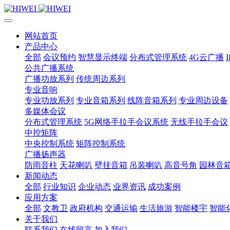
网站首页
产品中心
全部
会议预约
智慧显示终端
分布式管理系统
4G云广播
公共广播系统
广播功放系列
传统周边系列
专业音响
专业功放系列
专业音箱系列
线阵音箱系列
专业周边设备
多媒体会议
分布式管理系统
5G网络手拉手会议系统
无线手拉手会议
中控矩阵
中央控制系统
矩阵控制系统
广播扬声器
防雨音柱
天花喇叭
壁挂音箱
吊装喇叭
高音号角
园林音
新闻动态
全部
行业知识
企业动态
业界资讯
成功案例
应用方案
全部
文教卫
政府机构
交通运输
生活旅游
智能楼宇
智能
关于我们
联系我们
在线留言
加入我们