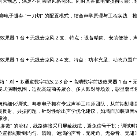
大动态，满足不同演唱风格需求。同时具备低电量提醒功能，续航
赛电子摒弃 “一刀切” 的配置模式，结合声学原理与工程实践，
 数字前级效果器 1 台 + 无线麦克风 2 支。特点：设备精简、安装便
 数字前级效果器 1 台 + 无线麦克风 2-4 支。特点：功率充足、动
超低音音箱 1 对 + 多通道数字功放 2-3 台 + 高端数字前级效果器 
浸式演唱氛围，适配高端商务聚会、多人派对等场景，彰显奢华
与精细化调试。粤赛电子拥有专业声学工程师团队，从前期勘测
反射、共振问题，针对性给出声学优化建议，如墙面加装吸音材料
浑浊。
试参数” 的流程，线路连接采用屏蔽线缆，避免信号干扰；调试
位置都能听到均匀、清晰、饱满的声音，无死角、无杂音、无啸