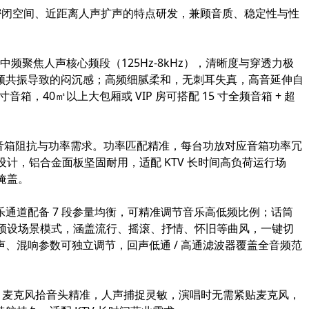
V 密闭空间、近距离人声扩声的特点研发，兼顾音质、稳定性与性
中频聚焦人声核心频段（125Hz-8kHz），清晰度与穿透力极
频共振导致的闷沉感；高频细腻柔和，无刺耳失真，高音延伸自
箱，40㎡以上大包厢或 VIP 房可搭配 15 寸全频音箱 + 超
同音箱阻抗与功率需求。功率匹配精准，每台功放对应音箱功率冗
设计，铝合金面板坚固耐用，适配 KTV 长时间高负荷运行场
掩盖。
。音乐通道配备 7 段参量均衡，可精准调节音乐高低频比例；话筒
6 种预设场景模式，涵盖流行、摇滚、抒情、怀旧等曲风，一键切
、混响参数可独立调节，回声低通 / 高通滤波器覆盖全音频范
扰。麦克风拾音头精准，人声捕捉灵敏，演唱时无需紧贴麦克风，