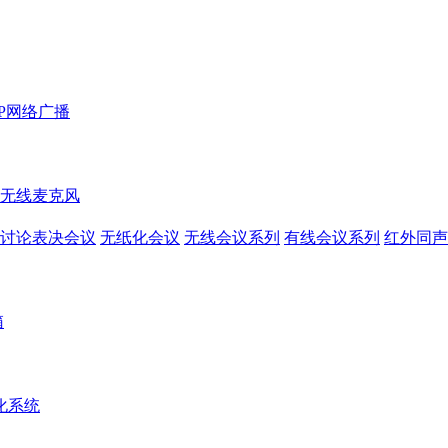
IP网络广播
无线麦克风
讨论表决会议
无纸化会议
无线会议系列
有线会议系列
红外同声
箱
化系统