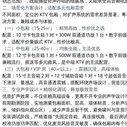
动态范围广，既能捕捉轻声哼唱的细腻感，又能承受高音嘶吼的
二、场景化方案设计，适配多元包厢需求
不同面积、定位的 KTV 包厢，对扩声系统的需求差异显著。粤
决方案，兼顾成本与体验。
（一）小包厢（15-25㎡）：精简高效，性价比之选
配置：10 寸卡包音箱 1 对 + 300W 双通道功放 1 台 +
求，适配平价量贩式 KTV，性价比极高。
（二）中包厢（25-40㎡）：均衡全能，主流优选
配置：12 寸卡包音箱 1 对 + 500W 双通道功放 1 台 +
兼顾流行、摇滚等多元曲风，是中端 KTV 的主流配置。
（三）大包厢 / VIP 房（40㎡以上）：震撼沉浸，高端体验
配置：15 寸主音箱 2 对 + 12 寸辅助音箱 1 对 + 18 寸
下潜深、量感足，高音通透震撼，搭配环绕声场设计，营造沉
三、专业声学设计 + 精细化调试，释放极致音质
优质扩声效果，不仅依赖高端设备，更离不开专业的声学设计
前期勘测阶段，实地测量包厢面积、层高、墙体材质，分析声场
米，倾斜指向观众区），减少声音反射干扰，避免啸叫与音质
安装调试阶段，严格遵循 “先固定音箱、再连接线路、最后调
校准功放功率匹配，优化麦克风拾音灵敏度，确保包厢内每个