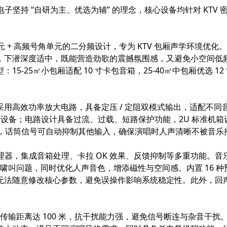
电子坚持 “自研为主、优选为辅” 的理念，核心设备均针对 KT
单元 + 高频号角单元
的二分频设计，专为 KTV 包厢声学环境优化。
，下潜深度适中，既能营造劲歌的震撼氛围感，又避免小空间低
5㎡小包厢适配 10 寸卡包音箱，25-40㎡中包厢优选 12 寸音
采用高效功率放大电路，具备定压 / 定阻双模式输出，适配不
载损坏设备；电路设计具备过流、过载、短路保护功能，2U 标准机箱
功能，话筒信号可自动抑制其他输入，确保演唱时人声清晰不被音乐
DSP 处理器，集成音箱处理、卡拉 OK 效果、反馈抑制等多重功能
唱时的啸叫问题，同时优化人声音色，增添磁性与空间感。内置 1
法随意修改核心参数，避免误操作影响系统稳定性。此外，回声
效传输距离达 100 米，抗干扰能力强，避免信号断连与杂音干