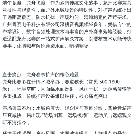
端午竞渡，龙舟飞渡。作为岭南传统文化盛事，龙舟比赛兼具
竞技性与观赏性，而户外水域场景的特殊性，对扩声系统提出
了
远距离覆盖、防水抗扰、声场均匀、清晰稳定
的严苛要求。
广州粤赛电子科技有限公司深耕音视频领域多年，凭借专业的
声学设计、数字音频处理技术与丰富的户外赛事落地经验，打
造适配龙舟比赛的一站式扩声解决方案，以硬核技术赋能传统
赛事，让呐喊与解说穿透水面、响彻赛场。
直击痛点：龙舟赛事扩声的核心难题
龙舟比赛多在开阔水域举办，赛道狭长（常见 500-1800
米）、环境空旷，且面临水面反射、风雨干扰、远距离传输等
多重挑战，传统扩声设备难以胜任，核心痛点突出：
声场覆盖不均
：水域跨度大、观众区与赛道分散，普通音箱声
压衰减快，易出现 “近场刺耳、远场模糊”，运动员与远端观众
听不清指令；
环境干扰强烈
：户外风雨、水面波浪噪音、人群嘈杂声叠加，