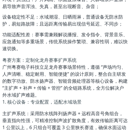
易导致声音浑浊、失真，甚至出现断音、杂音；
设备稳定性不足
：水域潮湿、日晒雨淋，普通设备无防水防
护，易短路故障；且远距离传输易出现信号延迟、不同步；
功能适配性差
：赛事需兼顾解说播报、发令指令、背景音乐、
应急通知等多重场景，传统系统操作繁琐、兼容性弱，难以快
速切换。
粤赛方案：定制化龙舟赛事扩声系统
广州粤赛电子科技立足龙舟赛事场景特性，遵循 “
声场均匀、
人声清晰、稳定耐用、智能便捷
” 的设计原则，整合自主研发
的数字功放、防水扬声器、智能音频处理器等核心设备，构建
“主扩声 + 补声 + 传输 + 管控” 的全链路系统，全方位解决户
外水域扩声难题。
1. 核心设备：专业配置，适配水域场景
主扩声系统
：采用
防水线阵列扬声器 + 远程高音号角
组合，
垂直指向性强，可精准控制声波扩散角度，有效传输距离可达
1 公里以上，6 只组合可覆盖 3 公里狭长赛道，确保水面运动