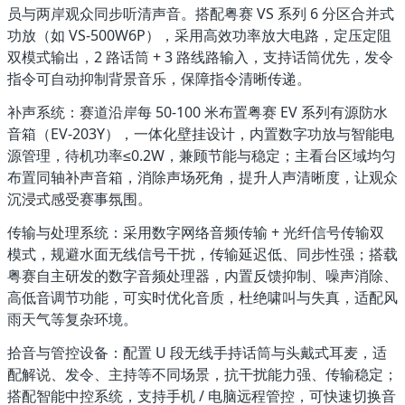
员与两岸观众同步听清声音。搭配粤赛 VS 系列 6 分区合并式
功放（如 VS-500W6P），采用高效功率放大电路，定压定阻
双模式输出，2 路话筒 + 3 路线路输入，支持话筒优先，发令
指令可自动抑制背景音乐，保障指令清晰传递。
补声系统
：赛道沿岸每 50-100 米布置粤赛 EV 系列有源防水
音箱（EV-203Y），一体化壁挂设计，内置数字功放与智能电
源管理，待机功率≤0.2W，兼顾节能与稳定；主看台区域均匀
布置同轴补声音箱，消除声场死角，提升人声清晰度，让观众
沉浸式感受赛事氛围。
传输与处理系统
：采用
数字网络音频传输 + 光纤信号传输
双
模式，规避水面无线信号干扰，传输延迟低、同步性强；搭载
粤赛自主研发的数字音频处理器，内置反馈抑制、噪声消除、
高低音调节功能，可实时优化音质，杜绝啸叫与失真，适配风
雨天气等复杂环境。
拾音与管控设备
：配置 U 段无线手持话筒与头戴式耳麦，适
配解说、发令、主持等不同场景，抗干扰能力强、传输稳定；
搭配智能中控系统，支持手机 / 电脑远程管控，可快速切换音