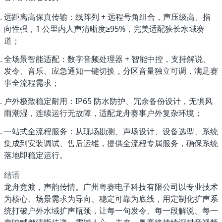
远距离高保真传输
：线阵列 + 远程号角组合，声压级高、指
向性强，1 公里内人声清晰度≥95%，完美适配狭长水域赛
道；
全场景智能适配
：数字音频处理器 + 智能中控，支持解说、
发令、音乐、应急通知一键切换，分区音量独立可调，满足赛
事全流程需求；
户外极致稳定耐用
：IP65 防水防护、冗余备份设计，无惧风
雨潮湿，连续运行无故障，适配龙舟赛事户外复杂环境；
一站式全流程服务
：从现场勘测、声场设计、设备选型、系统
集成到安装调试、售后运维，提供全流程专属服务，确保系统
落地即稳定运行。
结语
龙舟竞渡，声韵传情。广州粤赛电子科技有限公司以
专业技术
为核心、场景需求为导向、稳定可靠为底线
，用定制化扩声系
统打破户外水域扩声瓶颈，让每一句发令、每一段解说、每一