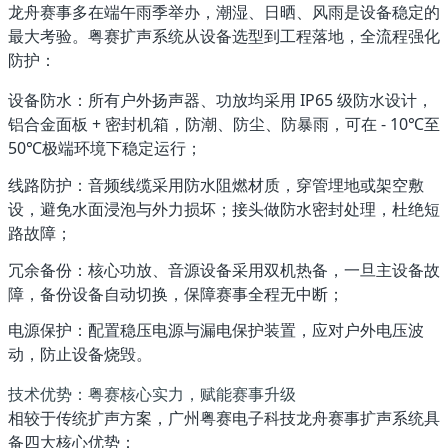
龙舟赛事多在端午雨季举办，潮湿、日晒、风雨是设备稳定的
最大考验。粤赛扩声系统从设备选型到工程落地，全流程强化
防护：
设备防水
：所有户外扬声器、功放均采用 IP65 级防水设计，
铝合金面板 + 密封机箱，防潮、防尘、防暴雨，可在 - 10℃至
50℃极端环境下稳定运行；
线路防护
：音频线缆采用防水阻燃材质，穿管埋地或架空敷
设，避免水面浸泡与外力损坏；接头做防水密封处理，杜绝短
路故障；
冗余备份
：核心功放、音源设备采用双机热备，一旦主设备故
障，备份设备自动切换，保障赛事全程无中断；
电源保护
：配置稳压电源与漏电保护装置，应对户外电压波
动，防止设备烧毁。
技术优势：粤赛核心实力，赋能赛事升级
相较于传统扩声方案，广州粤赛电子科技龙舟赛事扩声系统具
备四大核心优势：