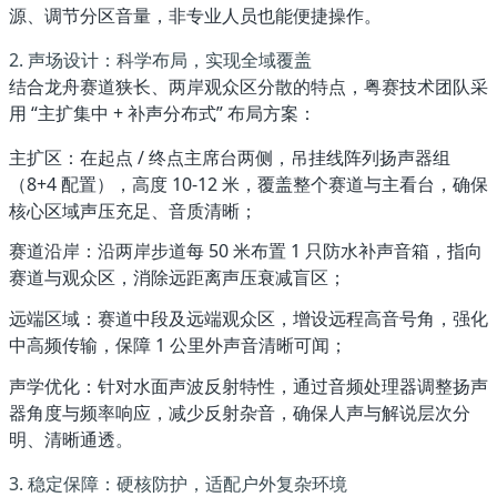
源、调节分区音量，非专业人员也能便捷操作。
2. 声场设计：科学布局，实现全域覆盖
结合龙舟赛道狭长、两岸观众区分散的特点，粤赛技术团队采
用 “
主扩集中 + 补声分布式
” 布局方案：
主扩区
：在起点 / 终点主席台两侧，吊挂线阵列扬声器组
（8+4 配置），高度 10-12 米，覆盖整个赛道与主看台，确保
核心区域声压充足、音质清晰；
赛道沿岸
：沿两岸步道每 50 米布置 1 只防水补声音箱，指向
赛道与观众区，消除远距离声压衰减盲区；
远端区域
：赛道中段及远端观众区，增设远程高音号角，强化
中高频传输，保障 1 公里外声音清晰可闻；
声学优化
：针对水面声波反射特性，通过音频处理器调整扬声
器角度与频率响应，减少反射杂音，确保人声与解说层次分
明、清晰通透。
3. 稳定保障：硬核防护，适配户外复杂环境