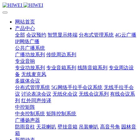
网站首页
产品中心
全部
会议预约
智慧显示终端
分布式管理系统
4G云广播
IP网络广播
公共广播系统
广播功放系列
传统周边系列
专业音响
专业功放系列
专业音箱系列
线阵音箱系列
专业周边设
备
无线麦克风
多媒体会议
分布式管理系统
5G网络手拉手会议系统
无线手拉手会
议
讨论表决会议
无纸化会议
无线会议系列
有线会议系
列
红外同声传译
中控矩阵
中央控制系统
矩阵控制系统
广播扬声器
防雨音柱
天花喇叭
壁挂音箱
吊装喇叭
高音号角
园林音
箱
新闻动态