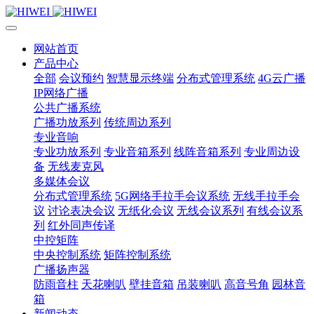
网站首页
产品中心
全部
会议预约
智慧显示终端
分布式管理系统
4G云广播
IP网络广播
公共广播系统
广播功放系列
传统周边系列
专业音响
专业功放系列
专业音箱系列
线阵音箱系列
专业周边设
备
无线麦克风
多媒体会议
分布式管理系统
5G网络手拉手会议系统
无线手拉手会
议
讨论表决会议
无纸化会议
无线会议系列
有线会议系
列
红外同声传译
中控矩阵
中央控制系统
矩阵控制系统
广播扬声器
防雨音柱
天花喇叭
壁挂音箱
吊装喇叭
高音号角
园林音
箱
新闻动态