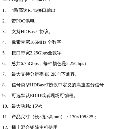
1.
4路高速RJ45接口输出
2.
带POC供电
3.
支持HDBaseT协议。
4.
像素带宽165MHz 全数字
5.
接口带宽2.25Gbps全数字
6.
总共6.75Gbps，每种颜色是2.25Gbps）
7.
最大支持分辨率4K 2K向下兼容。
8.
信号类型HDBaseT协议中定义的高速差分信号
9.
可选默认EDID或者现场可编程。
10.
最大功耗: 15W;
11.
产品尺寸（长×宽×高mm）：130×198×25；
12.
插上混合矩阵主机使用