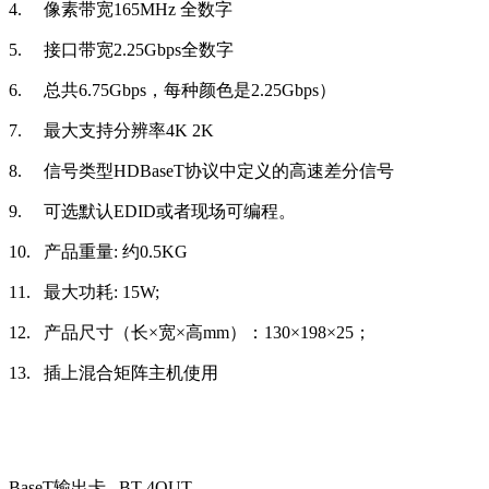
4.
像素带宽165MHz 全数字
5.
接口带宽2.25Gbps全数字
6.
总共6.75Gbps，每种颜色是2.25Gbps）
7.
最大支持分辨率4K 2K
8.
信号类型HDBaseT协议中定义的高速差分信号
9.
可选默认EDID或者现场可编程。
10.
产品重量: 约0.5KG
11.
最大功耗: 15W;
12.
产品尺寸（长×宽×高mm）：130×198×25；
13.
插上混合矩阵主机使用
BaseT输出卡 BT-4OUT