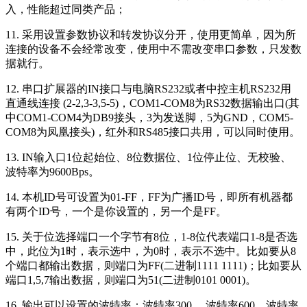
入，性能超过同类产品；
11. 采用设置参数协议和转发协议分开，使用更简单，因为所
连接的设备不会经常改变，使用中不需改变串口参数，只发数
据就行。
12. 串口扩展器的IN接口与电脑RS232或者中控主机RS232用
直通线连接 (2-2,3-3,5-5)，COM1-COM8为RS32数据输出口(其
中COM1-COM4为DB9接头，3为发送脚，5为GND，COM5-
COM8为凤凰接头)，红外和RS485接口共用，可以同时使用。
13. IN输入口1位起始位、8位数据位、1位停止位、无校验、
波特率为9600Bps。
14. 本机ID号可设置为01-FF，FF为广播ID号，即所有机器都
有两个ID号，一个是你设置的，另一个是FF。
15. 关于位选择端口一个字节有8位，1-8位代表端口1-8是否选
中，此位为1时，表示选中，为0时，表示不选中。比如要从8
个端口都输出数据，则端口为FF(二进制1111 1111)；比如要从
端口1,5,7输出数据，则端口为51(二进制0101 0001)。
16. 输出可以设置的波特率：波特率300 ，波特率600，波特率