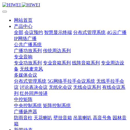
网站首页
产品中心
全部
会议预约
智慧显示终端
分布式管理系统
4G云广播
IP网络广播
公共广播系统
广播功放系列
传统周边系列
专业音响
专业功放系列
专业音箱系列
线阵音箱系列
专业周边设
备
无线麦克风
多媒体会议
分布式管理系统
5G网络手拉手会议系统
无线手拉手会
议
讨论表决会议
无纸化会议
无线会议系列
有线会议系
列
红外同声传译
中控矩阵
中央控制系统
矩阵控制系统
广播扬声器
防雨音柱
天花喇叭
壁挂音箱
吊装喇叭
高音号角
园林音
箱
新闻动态