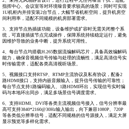
2、采用无风扇静音设计，运行过程中无任何噪音干扰，适配
指挥中心、会议室等对环境噪音要求较高的场景；同时可实现
1U机柜内并排安装2台节点，大幅节省机柜空间，提升机房空
间利用率，适配不同规模的机房部署需求。
3、支持节点热插拔功能，设备维护或扩容时无需关闭整个系
统，可直接插拔节点完成操作，保障系统持续稳定运行，避免
因维护导致的业务中断，提升系统可用性。
4、每台节点均搭载H.265数据流编解码芯片，具备高效编解码
能力，确保音视频信号传输与处理的流畅性，满足高清信号实
时传输需求，适配各类高清视听场景。
5、视频接口支持RTSP、RTMP主流协议及私有协议，配备2
路HDMI接口，支持内嵌音频输入，提升信号传输的可靠性；
每台节点支持1路编码输入、1路HDMI环出，实现信号实时编
码与本地环出同步，满足多场景信号调度需求。
6、支持HDMI、DVI等各类主流视频信号接入，信号分辨率最
高可支持3840*2160@30Hz输入输出，向下兼容1080P、720P
等各类低分辨率信号，适配不同规格的信号源接入，满足大屏
显示预览等多样化需求。