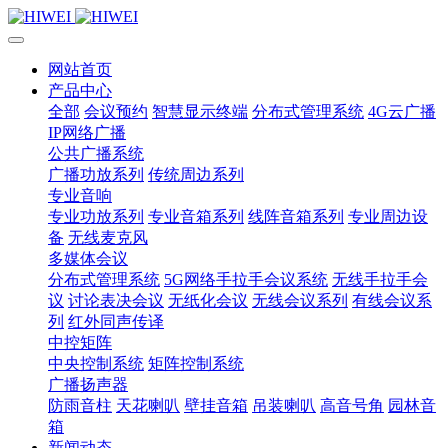
网站首页
产品中心
全部
会议预约
智慧显示终端
分布式管理系统
4G云广播
IP网络广播
公共广播系统
广播功放系列
传统周边系列
专业音响
专业功放系列
专业音箱系列
线阵音箱系列
专业周边设
备
无线麦克风
多媒体会议
分布式管理系统
5G网络手拉手会议系统
无线手拉手会
议
讨论表决会议
无纸化会议
无线会议系列
有线会议系
列
红外同声传译
中控矩阵
中央控制系统
矩阵控制系统
广播扬声器
防雨音柱
天花喇叭
壁挂音箱
吊装喇叭
高音号角
园林音
箱
新闻动态