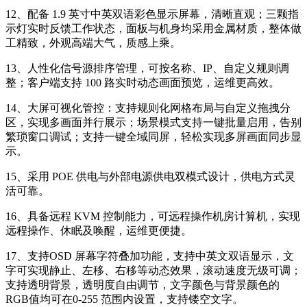
12、配备 1.9 英寸中英双语彩色显示屏幕，清晰直观；三颗指
示灯实时反馈工作状态，面板与机身均采用金属材质，整体做
工精致，外观高端大气，质感上乘。
13、人性化信号源排序管理，可按名称、IP、自定义规则调
整；客户端支持 100 路实时动态画面预览，运维更高效。
14、大屏可视化管控：支持规则化网格布局与自定义拖拽分
区，实现多画面并行展示；场景模式支持一键批量启用，告别
繁琐窗口调试；支持一键全域同屏，轻松实现多屏画面同步显
示。
15、采用 POE 供电与外部电源供电双模式设计，供电方式灵
活可靠。
16、具备远程 KVM 控制能力，可远程操作机房计算机，实现
远程操作、休眠及唤醒，运维更便捷。
17、支持OSD 屏幕字符叠加功能，支持中英文双语显示，文
字可实现静止、左移、右移等动态效果，滚动速度无级可调；
支持透明背景，透明度自由调节，文字颜色与背景颜色的
RGB值均可在0-255 范围内设置，支持镂空文字。