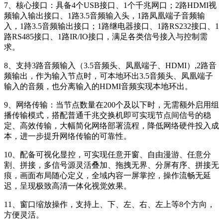
7、核心接口：具备4个USB接口、1个千兆网口；2路HDMI视
频输入输出接口、1路3.5音频输入头，1路凤凰端子音频输
入，1路3.5音频输出接口；1路继电器接口、1路RS232接口、1
路RS485接口、1路IR/IO接口，满足各类信号接入与控制需
求。
8、支持3路音频输入（3.5音频头、凤凰端子、HDMI）,2路音
频输出，作为输入节点时，可本地环出3.5音频头、凤凰端子
输入的音频，也分离输入的HDMI音频实现本地环出。
9、网络传输：当节点数量在200个及以下时，无需额外启用组
播传输模式，搭配普通千兆交换机即可实现节点间信号的稳
定、高效传输，大幅简化网络部署流程，降低网络硬件投入成
本，进一步提升网络传输的可靠性。
10、配备可视化显控，可实现任意开窗、自由漫游、任意分
割、拼接，多信号源灵活叠加、拖拽无界、分屏有序、拼接无
痕，画面布局随心定义，全域内容一屏掌控，操作流畅无延
迟，呈现极致高清一体化视觉效果。
11、窗口缩放操作，支持上、下、左、右、左上等8个方向，
方便灵活。