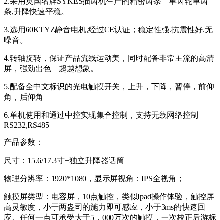
2.采用英国名牌SYKES插齿机生产的精密齿条，单齿轮单齿
条,升降快速平稳。
3.选用60KTYZ静音电机,经过CE认证；稳定性强.抗震性好.无
噪音。
4.转轴旋转，保证产品流线运动美，同时配备非常主流的高清
屏，强劲出色，超越想象。
5.配备全中文标识的光电触摸开关，上升，下降，暂停，前仰
角，后仰角
6.单机使用和通过中控实现集合控制，支持无线网络控制
RS232,RS485
产品参数：
尺寸：15.6/17.3寸+独立升降器话筒
物理分辨率：1920*1080，显示屏视角：IPS全视角；
触摸屏类型：电容屏，10点触控，类似Ipad操作体验，触控屏
高灵敏度，小于两盎司的施力即可感应，小于3ms的快速回
应。任何一点可承受大于5，000万次的触摸，一次校正后游标