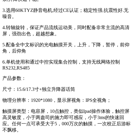
3.选用60KTYZ静音电机,经过CE认证；稳定性强.抗震性好.无
噪音。
4.转轴旋转，保证产品流线运动美，同时配备非常主流的高清
屏，强劲出色，超越想象。
5.配备全中文标识的光电触摸开关，上升，下降，暂停，前仰
角，后仰角
6.单机使用和通过中控实现集合控制，支持无线网络控制
RS232,RS485
产品参数：
尺寸：15.6/17.3寸+独立升降器话筒
物理分辨率：1920*1080，显示屏视角：IPS全视角；
触摸屏类型：电容屏，10点触控，类似Ipad操作体验，触控屏
高灵敏度，小于两盎司的施力即可感应，小于3ms的快速回
应。任何一点可承受大于5，000万次的触摸，一次校正后游标
不飘移。