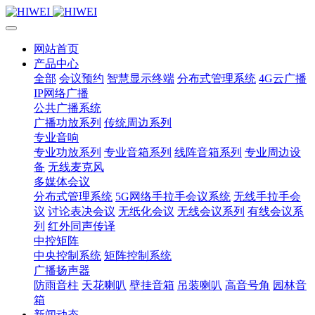
网站首页
产品中心
全部
会议预约
智慧显示终端
分布式管理系统
4G云广播
IP网络广播
公共广播系统
广播功放系列
传统周边系列
专业音响
专业功放系列
专业音箱系列
线阵音箱系列
专业周边设
备
无线麦克风
多媒体会议
分布式管理系统
5G网络手拉手会议系统
无线手拉手会
议
讨论表决会议
无纸化会议
无线会议系列
有线会议系
列
红外同声传译
中控矩阵
中央控制系统
矩阵控制系统
广播扬声器
防雨音柱
天花喇叭
壁挂音箱
吊装喇叭
高音号角
园林音
箱
新闻动态