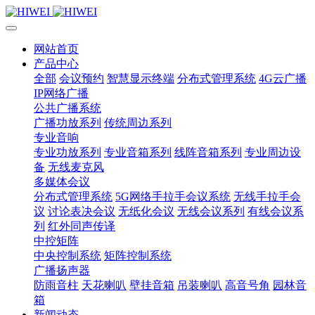
网站首页
产品中心
全部
会议预约
智慧显示终端
分布式管理系统
4G云广播
IP网络广播
公共广播系统
广播功放系列
传统周边系列
专业音响
专业功放系列
专业音箱系列
线阵音箱系列
专业周边设
备
无线麦克风
多媒体会议
分布式管理系统
5G网络手拉手会议系统
无线手拉手会
议
讨论表决会议
无纸化会议
无线会议系列
有线会议系
列
红外同声传译
中控矩阵
中央控制系统
矩阵控制系统
广播扬声器
防雨音柱
天花喇叭
壁挂音箱
吊装喇叭
高音号角
园林音
箱
新闻动态