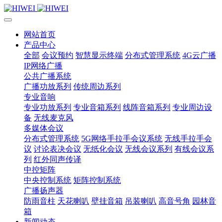
网站首页
产品中心
全部
会议预约
智慧显示终端
分布式管理系统
4G云广播
IP网络广播
公共广播系统
广播功放系列
传统周边系列
专业音响
专业功放系列
专业音箱系列
线阵音箱系列
专业周边设
备
无线麦克风
多媒体会议
分布式管理系统
5G网络手拉手会议系统
无线手拉手会
议
讨论表决会议
无纸化会议
无线会议系列
有线会议系
列
红外同声传译
中控矩阵
中央控制系统
矩阵控制系统
广播扬声器
防雨音柱
天花喇叭
壁挂音箱
吊装喇叭
高音号角
园林音
箱
新闻动态