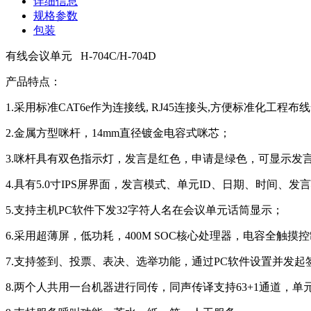
详细信息
规格参数
包装
有线会议单元 H-704C/H-704D
产品特点：
1.采用标准CAT6e作为连接线, RJ45连接头,方便标准化工
2.金属方型咪杆，14mm直径镀金电容式咪芯；
3.咪杆具有双色指示灯，发言是红色，申请是绿色，可显示发
4.具有5.0寸IPS屏界面，发言模式、单元ID、日期、时间、
5.支持主机PC软件下发32字符人名在会议单元话筒显示；
6.采用超薄屏，低功耗，400M SOC核心处理器，电容全
7.支持签到、投票、表决、选举功能，通过PC软件设置并发
8.两个人共用一台机器进行同传，同声传译支持63+1通道，