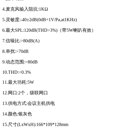
4.麦克风输入阻抗:1KΩ
5.灵敏度:-40±2dB(0dB=1V/Pa,at1KHz)
6.最大SPL:120dB(THD>3%)（带5W喇叭有效）
7.信噪比:>80dB(A)
8.串扰:>70dB
9.动态范围:>80dB
10.THD:<0.3%
11.最大功耗:5W
12.网口:2个，级联网口
13.供电方式:会议主机供电
14.颜色:银灰色
15.尺寸(LxWxH):166*109*128mm