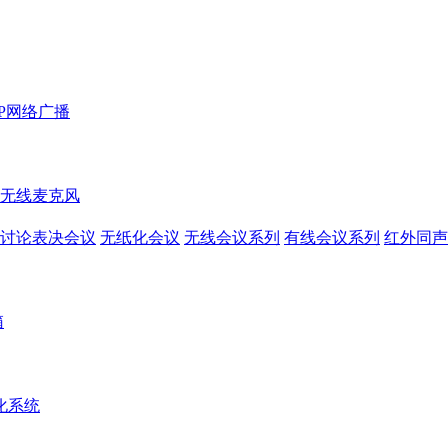
IP网络广播
无线麦克风
讨论表决会议
无纸化会议
无线会议系列
有线会议系列
红外同声
箱
化系统