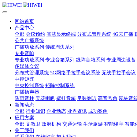
网站首页
产品中心
全部
会议预约
智慧显示终端
分布式管理系统
4G云广播
公共广播系统
广播功放系列
传统周边系列
专业音响
专业功放系列
专业音箱系列
线阵音箱系列
专业周边设备
多媒体会议
分布式管理系统
5G网络手拉手会议系统
无线手拉手会议
中控矩阵
中央控制系统
矩阵控制系统
广播扬声器
防雨音柱
天花喇叭
壁挂音箱
吊装喇叭
高音号角
园林音
新闻动态
全部
行业知识
企业动态
业界资讯
成功案例
应用方案
全部
文教卫
政府机构
交通运输
生活旅游
智能楼宇
智能
关于我们
联系我们
在线留言
加入我们