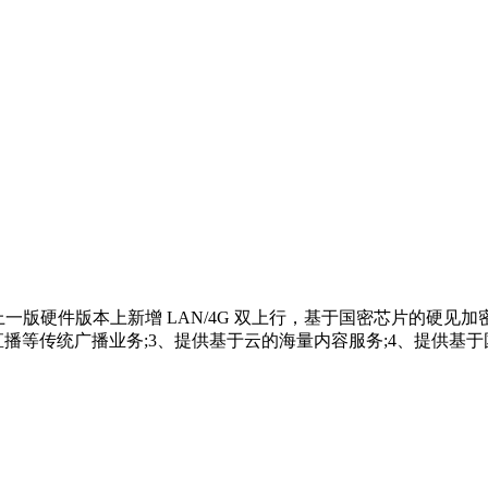
在上一版硬件版本上新增 LAN/4G 双上行，基于国密芯片的硬见
实时直播等传统广播业务;3、提供基于云的海量内容服务;4、提供基于