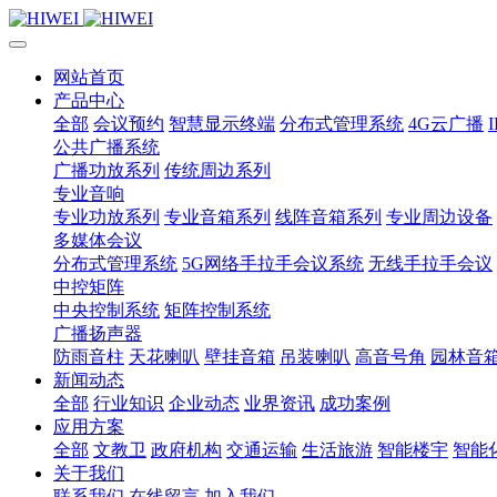
网站首页
产品中心
全部
会议预约
智慧显示终端
分布式管理系统
4G云广播
公共广播系统
广播功放系列
传统周边系列
专业音响
专业功放系列
专业音箱系列
线阵音箱系列
专业周边设备
多媒体会议
分布式管理系统
5G网络手拉手会议系统
无线手拉手会议
中控矩阵
中央控制系统
矩阵控制系统
广播扬声器
防雨音柱
天花喇叭
壁挂音箱
吊装喇叭
高音号角
园林音
新闻动态
全部
行业知识
企业动态
业界资讯
成功案例
应用方案
全部
文教卫
政府机构
交通运输
生活旅游
智能楼宇
智能
关于我们
联系我们
在线留言
加入我们