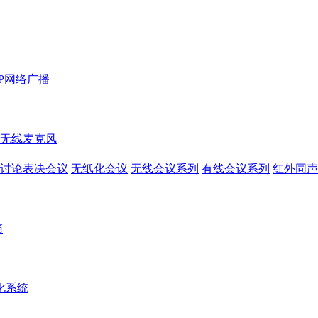
IP网络广播
无线麦克风
讨论表决会议
无纸化会议
无线会议系列
有线会议系列
红外同声
箱
化系统