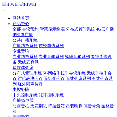
网站首页
产品中心
全部
会议预约
智慧显示终端
分布式管理系统
4G云广播
IP网络广播
公共广播系统
广播功放系列
传统周边系列
专业音响
专业功放系列
专业音箱系列
线阵音箱系列
专业周边设
备
无线麦克风
多媒体会议
分布式管理系统
5G网络手拉手会议系统
无线手拉手会
议
讨论表决会议
无纸化会议
无线会议系列
有线会议系
列
红外同声传译
中控矩阵
中央控制系统
矩阵控制系统
广播扬声器
防雨音柱
天花喇叭
壁挂音箱
吊装喇叭
高音号角
园林音
箱
新闻动态