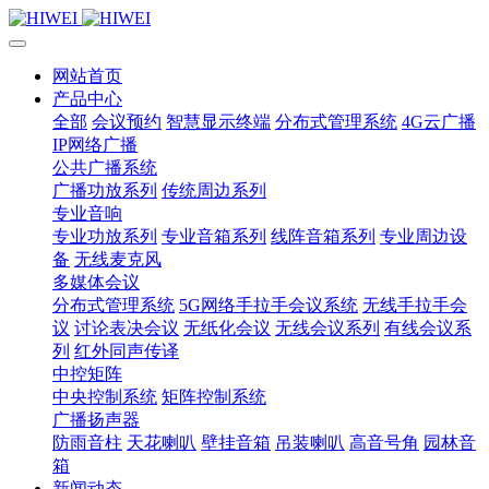
网站首页
产品中心
全部
会议预约
智慧显示终端
分布式管理系统
4G云广播
IP网络广播
公共广播系统
广播功放系列
传统周边系列
专业音响
专业功放系列
专业音箱系列
线阵音箱系列
专业周边设
备
无线麦克风
多媒体会议
分布式管理系统
5G网络手拉手会议系统
无线手拉手会
议
讨论表决会议
无纸化会议
无线会议系列
有线会议系
列
红外同声传译
中控矩阵
中央控制系统
矩阵控制系统
广播扬声器
防雨音柱
天花喇叭
壁挂音箱
吊装喇叭
高音号角
园林音
箱
新闻动态