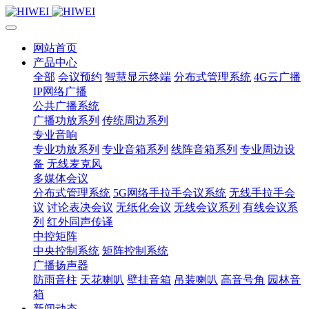
网站首页
产品中心
全部
会议预约
智慧显示终端
分布式管理系统
4G云广播
IP网络广播
公共广播系统
广播功放系列
传统周边系列
专业音响
专业功放系列
专业音箱系列
线阵音箱系列
专业周边设
备
无线麦克风
多媒体会议
分布式管理系统
5G网络手拉手会议系统
无线手拉手会
议
讨论表决会议
无纸化会议
无线会议系列
有线会议系
列
红外同声传译
中控矩阵
中央控制系统
矩阵控制系统
广播扬声器
防雨音柱
天花喇叭
壁挂音箱
吊装喇叭
高音号角
园林音
箱
新闻动态