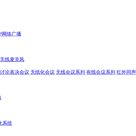
IP网络广播
无线麦克风
讨论表决会议
无纸化会议
无线会议系列
有线会议系列
红外同声
箱
化系统