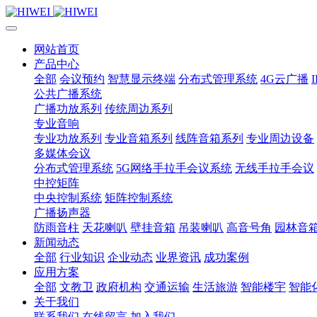
网站首页
产品中心
全部
会议预约
智慧显示终端
分布式管理系统
4G云广播
公共广播系统
广播功放系列
传统周边系列
专业音响
专业功放系列
专业音箱系列
线阵音箱系列
专业周边设备
多媒体会议
分布式管理系统
5G网络手拉手会议系统
无线手拉手会议
中控矩阵
中央控制系统
矩阵控制系统
广播扬声器
防雨音柱
天花喇叭
壁挂音箱
吊装喇叭
高音号角
园林音
新闻动态
全部
行业知识
企业动态
业界资讯
成功案例
应用方案
全部
文教卫
政府机构
交通运输
生活旅游
智能楼宇
智能
关于我们
联系我们
在线留言
加入我们