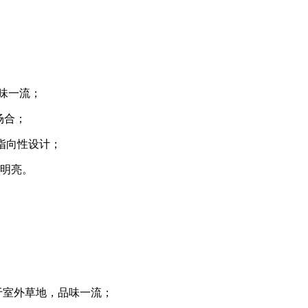
味一流；
场合；
0 °指向性设计；
、明亮。
于室外草地，品味一流；