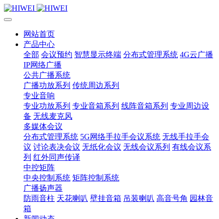
网站首页
产品中心
全部
会议预约
智慧显示终端
分布式管理系统
4G云广播
IP网络广播
公共广播系统
广播功放系列
传统周边系列
专业音响
专业功放系列
专业音箱系列
线阵音箱系列
专业周边设
备
无线麦克风
多媒体会议
分布式管理系统
5G网络手拉手会议系统
无线手拉手会
议
讨论表决会议
无纸化会议
无线会议系列
有线会议系
列
红外同声传译
中控矩阵
中央控制系统
矩阵控制系统
广播扬声器
防雨音柱
天花喇叭
壁挂音箱
吊装喇叭
高音号角
园林音
箱
新闻动态