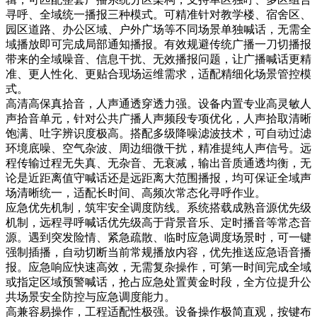
寻呼、全域统一播报三种模式。可精准针对教学楼、宿舍区、
园区道路、办公区域、户外广场等不同场景单独喊话，无需全
域播放即可完成局部通知播报。有效规避传统广播一刀切播报
带来的全域噪音、信息干扰、无效播报问题，让广播喊话更精
准、更人性化、更贴合现场运维需求，适配精细化场景管控模
式。
高清高保真拾音，人声通透穿透力强。设备内置专业高灵敏人
声拾音单元，针对公共广播人声频段专项优化，人声拾取清晰
饱满、吐字辨识度极高。搭配多级降噪滤波技术，可自动过滤
环境底噪、空气杂波、周边细微干扰，精准提纯人声信号。远
程传输过程无失真、无杂音、无衰减，输出音质通透均衡，无
论是近距离值守喊话还是远距离大范围播报，均可保证全域声
场清晰统一，适配长时间、高频次常态化寻呼作业。
应急优先机制，筑牢安全调度防线。系统搭载成熟音源优先级
机制，远程寻呼喊话优先级高于背景音乐、定时播音等常态音
源。遇到突发险情、紧急疏散、临时应急调度场景时，可一键
强制插播，自动切断当前常规播放内容，优先推送应急语音播
报。应急响应快速高效，无需复杂操作，可第一时间完成全域
或指定区域预警喊话，抢占应急处置黄金时段，全方位提升公
共场景安全防控与应急调度能力。
高兼容易操作，工程适配性极强。设备操作极简直观，按键布