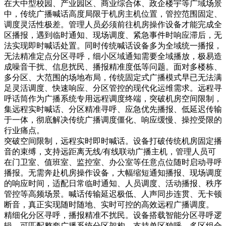
在大中型校园、产业园区、商业综合体、政企楼宇等广域场景
中，传统广播喊话高度局限于机房主机位置，管控范围固定、
调度灵活性极差。管理人员必须前往机房操作设备才能完成全
区播报，遇到临时通知、现场调度、紧急事件时响应滞后，无
法实现即时喊话处置。同时传统喊话设备多为全域统一播报，
无法精准定点分区寻呼，细小区域通知需要全域播放，极易造
成噪音干扰、信息扰民、播报精准度低等问题。面对多楼栋、
多分区、大范围的场地布局，传统固定式广播模式早已无法满
足灵活调度、快速响应、分区管控的现代化运维需求。远程寻
呼话筒作为广播系统专用远程调度终端，突破机房空间限制，
集远程实时喊话、分区精准寻呼、应急优先播报、低延迟传输
于一体，彻底解决传统广播调度僵化、响应缓慢、操控受限的
行业痛点。
突破空间限制，远程实时即时喊话。设备打破传统机房固定播
音的束缚，支持远距离无线/有线联动广播主机，管理人员可
在门卫室、值班室、监控室、办公室等任意点位随时启动寻呼
播报。无需奔赴机房操作设备，大幅缩短通知播报、现场调度
的响应时间，适配日常临时通知、人员调度、活动播报、秩序
管控等高频场景。喊话传输延迟极低、人声同步连贯、无卡顿
断音，真正实现随时随地、实时可控的高效远程广播调度。
精细化分区寻呼，播报精准不扰民。设备搭载智能分区寻呼逻
辑，可匹配整套广播系统分区架构，支持单区独呼、多区组合