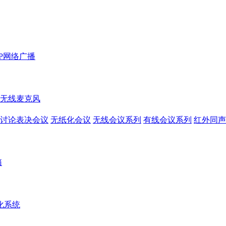
IP网络广播
无线麦克风
讨论表决会议
无纸化会议
无线会议系列
有线会议系列
红外同声
箱
化系统