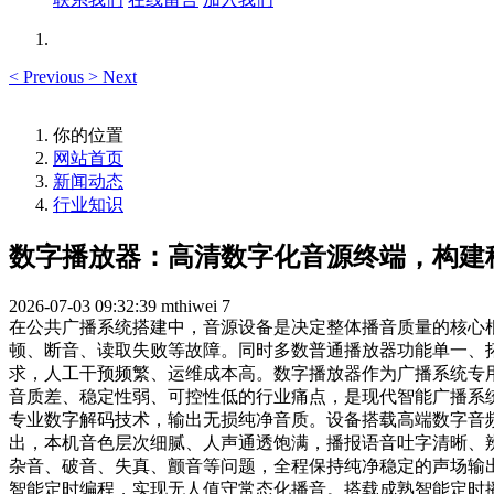
<
Previous
>
Next
你的位置
网站首页
新闻动态
行业知识
数字播放器：高清数字化音源终端，构建
2026-07-03 09:32:39
mthiwei
7
在公共广播系统搭建中，音源设备是决定整体播音质量的核心
顿、断音、读取失败等故障。同时多数普通播放器功能单一、
求，人工干预频繁、运维成本高。数字播放器作为广播系统专
音质差、稳定性弱、可控性低的行业痛点，是现代智能广播系
专业数字解码技术，输出无损纯净音质。设备搭载高端数字音
出，本机音色层次细腻、人声通透饱满，播报语音吐字清晰、
杂音、破音、失真、颤音等问题，全程保持纯净稳定的声场输
智能定时编程，实现无人值守常态化播音。搭载成熟智能定时