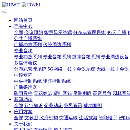
网站首页
产品中心
全部
会议预约
智慧显示终端
分布式管理系统
4G云广播
公共广播系统
广播功放系列
传统周边系列
专业音响
专业功放系列
专业音箱系列
线阵音箱系列
专业周边设备
多媒体会议
分布式管理系统
5G网络手拉手会议系统
无线手拉手会议
中控矩阵
中央控制系统
矩阵控制系统
广播扬声器
防雨音柱
天花喇叭
壁挂音箱
吊装喇叭
高音号角
园林音
新闻动态
全部
行业知识
企业动态
业界资讯
成功案例
应用方案
全部
文教卫
政府机构
交通运输
生活旅游
智能楼宇
智能
关于我们
联系我们
在线留言
加入我们