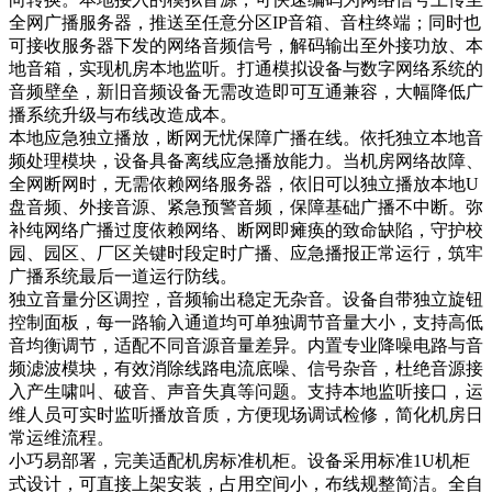
全网广播服务器，推送至任意分区IP音箱、音柱终端；同时也
可接收服务器下发的网络音频信号，解码输出至外接功放、本
地音箱，实现机房本地监听。打通模拟设备与数字网络系统的
音频壁垒，新旧音频设备无需改造即可互通兼容，大幅降低广
播系统升级与布线改造成本。
本地应急独立播放，断网无忧保障广播在线。依托独立本地音
频处理模块，设备具备离线应急播放能力。当机房网络故障、
全网断网时，无需依赖网络服务器，依旧可以独立播放本地U
盘音频、外接音源、紧急预警音频，保障基础广播不中断。弥
补纯网络广播过度依赖网络、断网即瘫痪的致命缺陷，守护校
园、园区、厂区关键时段定时广播、应急播报正常运行，筑牢
广播系统最后一道运行防线。
独立音量分区调控，音频输出稳定无杂音。设备自带独立旋钮
控制面板，每一路输入通道均可单独调节音量大小，支持高低
音均衡调节，适配不同音源音量差异。内置专业降噪电路与音
频滤波模块，有效消除线路电流底噪、信号杂音，杜绝音源接
入产生啸叫、破音、声音失真等问题。支持本地监听接口，运
维人员可实时监听播放音质，方便现场调试检修，简化机房日
常运维流程。
小巧易部署，完美适配机房标准机柜。设备采用标准1U机柜
式设计，可直接上架安装，占用空间小，布线规整简洁。全自