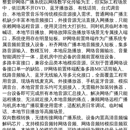
整套IP网络广播系统以网络数字化传输为主，但实际工程场景
中，依旧离不开DVD、蓝牙播放器、有线话筒、台式调音
台、本地背景音乐等传统模拟音源接入需求。普通网络广播主
机缺少丰富本地音频接口，外接音源无法直接入网播放，只能
依赖网络远程音源，使用灵活性大打折扣。同时机房临时本地
喊话、本地节目播放、网络故障应急播放等场景无专属接入端
口，系统使用存在明显短板。IP网络前置终端作为广播系统专
属音频前置接入设备，补齐网络广播本地音频接入短板，集多
路音源输入、数模互转、本地应急播放、网络音频输出、音量
智能调控于一体，是机房中控必备的音频前置枢纽设备。
多路丰富接口，兼容全品类本地模拟音源。区别于普通网络设
备接口单一的缺陷，IP网络前置终端配备多路MIC话筒输入、
线路音频输入、蓝牙无线输入等多元化接口，全面覆盖工程常
用音源。现场有线麦克风、外接播放器、手机蓝牙音源、模拟
调音台、本地背景音乐均可无损接入，无需额外加装转换器，
一台设备即可完成所有本地音源汇总接入。解决网络广播只能
远程播放、无法就近接入本地音频的痛点，兼顾网络远程广播
与机房本地广播双重使用需求，适配机房日常调试、临时喊
话、本地节目播放等高频场景。
双向数模转换，无缝衔接网络广播系统。设备内置高清音频编
解码芯片，支持模拟音频转网络音频、网络音频转模拟音频双
向转换。本地接入的模拟音源，可快速编码为网络信号上传至