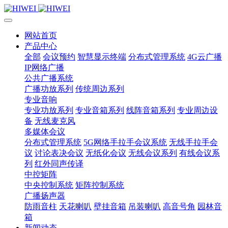
网站首页
产品中心
全部
会议预约
智慧显示终端
分布式管理系统
4G云广播
IP网络广播
公共广播系统
广播功放系列
传统周边系列
专业音响
专业功放系列
专业音箱系列
线阵音箱系列
专业周边设
备
无线麦克风
多媒体会议
分布式管理系统
5G网络手拉手会议系统
无线手拉手会
议
讨论表决会议
无纸化会议
无线会议系列
有线会议系
列
红外同声传译
中控矩阵
中央控制系统
矩阵控制系统
广播扬声器
防雨音柱
天花喇叭
壁挂音箱
吊装喇叭
高音号角
园林音
箱
新闻动态