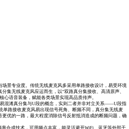
与场景专业度。传统无线麦克风多采用单路接收设计，易受环境
真分集无线麦克风应运而生，以“双路真分集接收、高清原声、
的核心语音装备，赋能各类场景实现高品质传声。
容易混淆真分集与U段的概念，实则二者并非对立关系——U段指
传统单路接收麦克风易出现信号死角、断频不同，真分集无线麦
号更优的一路，最大程度消除信号反射抵消造成的断频问题，确
率合成技术，可用频点丰富，能灵活避开WiFi、蓝牙等外部干