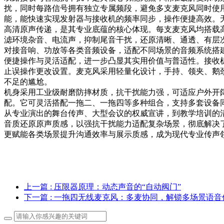
扰，同时每路信号拥有独立专属频段，避免多支麦克风同时使
能，能快速实现发射器与接收机的频率同步，操作便捷高效。
高清原声传递，是其专业底蕴的核心体现。每支麦克风均搭载
滤环境杂音、电流声，抑制尾音干扰，还原清晰、通透、有层
对接音响、功放等各类音频设备，适配不同场景的音频系统搭
便捷操作与灵活适配，进一步凸显其实用价值与普适性。接收
止误操作更改设置。麦克风采用轻量化设计，手持、领夹、鹅
不足的尴尬。
机身采用工业级耐磨防摔材质，抗干扰能力强，可适应户外开
配。它可灵活搭配一拖二、一拖四等多种组合，支持多套设备
从专业演出的舞台传声、大型会议的权威宣讲，到教学培训的
音质还原原声质感，以强抗干扰能力适配复杂场景，彻底解决
更赋能各类场景提升沟通效率与展示质感，成为现代专业传声
上一篇
: 压限器原理：动态声音的“自动阀门”
下一篇
: 一拖四无线麦克风：多麦协同，解锁多场景语