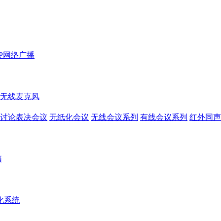
IP网络广播
无线麦克风
讨论表决会议
无纸化会议
无线会议系列
有线会议系列
红外同声
箱
化系统