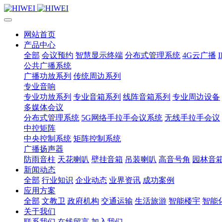
网站首页
产品中心
全部
会议预约
智慧显示终端
分布式管理系统
4G云广播
公共广播系统
广播功放系列
传统周边系列
专业音响
专业功放系列
专业音箱系列
线阵音箱系列
专业周边设备
多媒体会议
分布式管理系统
5G网络手拉手会议系统
无线手拉手会议
中控矩阵
中央控制系统
矩阵控制系统
广播扬声器
防雨音柱
天花喇叭
壁挂音箱
吊装喇叭
高音号角
园林音
新闻动态
全部
行业知识
企业动态
业界资讯
成功案例
应用方案
全部
文教卫
政府机构
交通运输
生活旅游
智能楼宇
智能
关于我们
联系我们
在线留言
加入我们