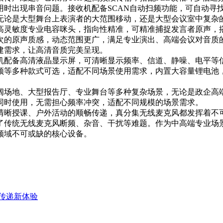
用时出现串音问题。接收机配备SCAN自动扫频功能，可自动寻
无论是大型舞台上表演者的大范围移动，还是大型会议室中复杂
高灵敏度专业电容咪头，指向性精准，可精准捕捉发言者原声，
次的原声质感，动态范围更广，满足专业演出、高端会议对音质
建需求，让高清音质完美呈现。
机配备高清液晶显示屏，可清晰显示频率、信道、静噪、电平等
颈等多种款式可选，适配不同场景使用需求，内置大容量锂电池
阔场地、大型报告厅、专业舞台等多种复杂场景，无论是政企高
同时使用，无需担心频率冲突，适配不同规模的场景需求。
清晰授课、户外活动的顺畅传递，真分集无线麦克风都发挥着不
了传统无线麦克风断频、杂音、干扰等难题。作为中高端专业场
领域不可或缺的核心设备。
音传递新体验