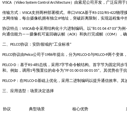
（
）由索尼公司开发，广泛应用于
VISCA
Video System Control Architecture
支持两种部署模式。串口
基于
物理
传输方式：
VISCA
VISCA
RS-232/RS-422
太网传输，每台摄像机拥有独立
地址，突破距离限制，实现远程集中
IP
命令采用结构化十六进制编码。以
为例
协议特点：
VISCA
“81 01 04 47 03”
向通信能力
摄像机可返回确认帧（
）和执行完成帧（
），确
——
ACK
COM
协议：安防领域的
工业标准
二、
PELCO
“
”
协议由
公司于
年提出，分为
与
两个变体
PELCO
Pelco
1986
PELCO-D
PELCO-P
：基于
总线，采用
字节命令帧结构。首字节为固定同步
PELCO-D
RS-485
7
和
号预置位的命令为
。例如，调用
1
“FF 01 00 03 00 01 05”
。其优势在于
：在
基础上优化，采用二进制编码以提升通信效率。其
PELCO-P
PELCO-D
三、应用选型：场景决定选择
协议
典型场景
核心优势