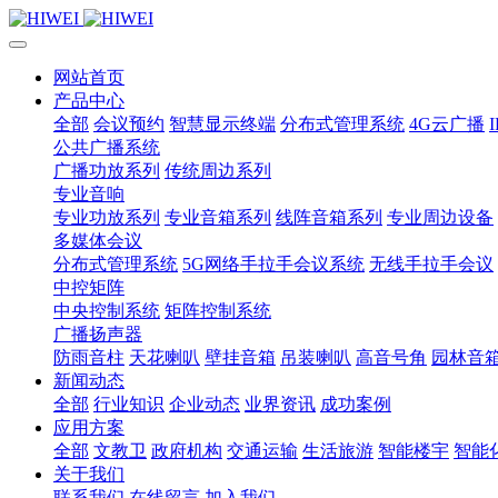
网站首页
产品中心
全部
会议预约
智慧显示终端
分布式管理系统
4G云广播
公共广播系统
广播功放系列
传统周边系列
专业音响
专业功放系列
专业音箱系列
线阵音箱系列
专业周边设备
多媒体会议
分布式管理系统
5G网络手拉手会议系统
无线手拉手会议
中控矩阵
中央控制系统
矩阵控制系统
广播扬声器
防雨音柱
天花喇叭
壁挂音箱
吊装喇叭
高音号角
园林音
新闻动态
全部
行业知识
企业动态
业界资讯
成功案例
应用方案
全部
文教卫
政府机构
交通运输
生活旅游
智能楼宇
智能
关于我们
联系我们
在线留言
加入我们