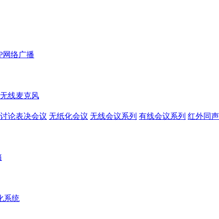
IP网络广播
无线麦克风
讨论表决会议
无纸化会议
无线会议系列
有线会议系列
红外同声
箱
化系统