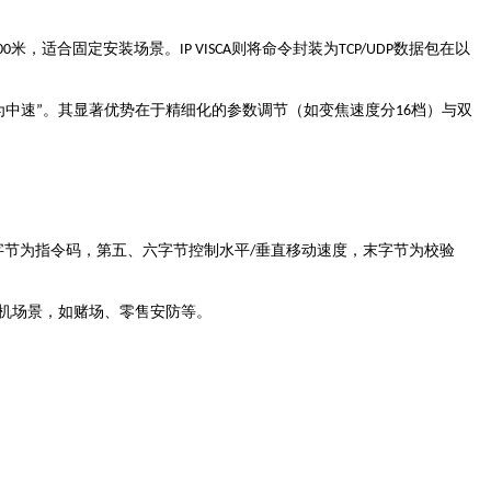
米，适合固定安装场景
则将命令封装为
数据包在以
00
。
IP VISCA
TCP/UDP
为中速
档）与双
”
。其显著优势在于精细化的参数调节（如变焦速度分
16
字节为指令码，第五、六字节控制水平
垂直移动速度，末字节为校验
/
机场景，如赌场、零售安防等
。