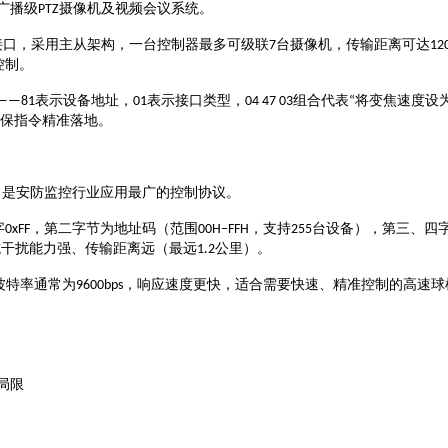
广播级
摄像机及视频会议系统
PTZ
。
接口，采用主从架构，一台控制器最多可级联
台摄像机，传输距离可达
7
12
控制
。
表示设备地址，
表示接口类型，
组合代表
将变焦速度设
——81
01
04 47 03
“
保指令精准落地
。
，是安防监控行业应用最广的控制协议
。
字
，第二字节为地址码（范围
，支持
台设备），第三、四
0xFF
00H–FFH
255
公里）
抗干扰能力强、传输距离远（最远
1.2
。
波特率通常为
，响应速度更快，适合需要快速、精准控制的高速球
9600bps
局限