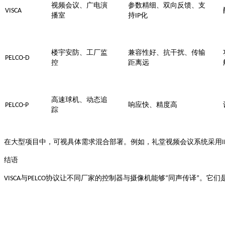
视频会议、广电演
参数精细、双向反馈、支
VISCA
化
播室
持
IP
楼宇安防、工厂监
兼容性好、抗干扰、传输
PELCO-D
控
距离远
高速球机、动态追
PELCO-P
响应快、精度高
踪
在大型项目中，可视具体需求混合部署。例如，礼堂视频会议系统采用
I
结语
与
协议让不同厂家的控制器与摄像机能够
同声传译
。它们
VISCA
PELCO
“
”