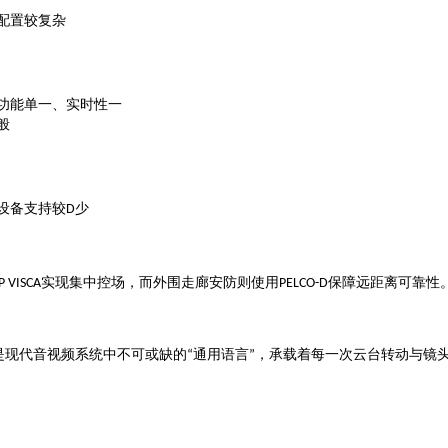
配置较复杂
功能单一、实时性一
般
少
设备支持较
D
实现集中控场，而外围走廊安防则使用
保障远距离可靠性
P VISCA
PELCO-D
是现代音视频系统中不可或缺的
通用语言
，承载着每一次云台转动与镜
“
”