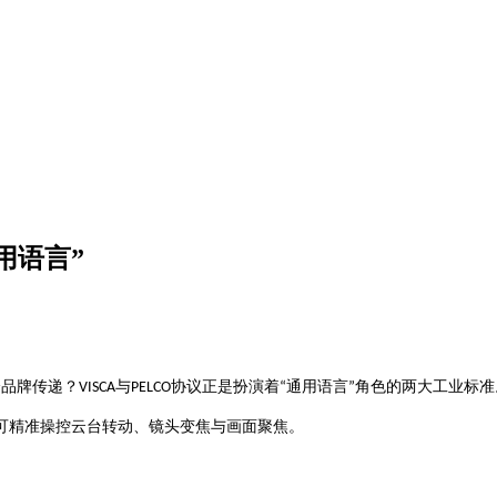
用语言”
跨品牌传递？
与
协议正是扮演着
通用语言
角色的两大工业标准
VISCA
PELCO
“
”
可精准操控云台转动、镜头变焦与画面聚焦。