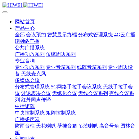
网站首页
产品中心
全部
会议预约
智慧显示终端
分布式管理系统
4G云广播
IP网络广播
公共广播系统
广播功放系列
传统周边系列
专业音响
专业功放系列
专业音箱系列
线阵音箱系列
专业周边设
备
无线麦克风
多媒体会议
分布式管理系统
5G网络手拉手会议系统
无线手拉手会
议
讨论表决会议
无纸化会议
无线会议系列
有线会议系
列
红外同声传译
中控矩阵
中央控制系统
矩阵控制系统
广播扬声器
防雨音柱
天花喇叭
壁挂音箱
吊装喇叭
高音号角
园林音
箱
新闻动态