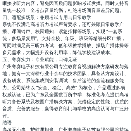
晰接收听力内容，避免因音质问题影响考试发挥。同时支持音
量统一校准，全考点音量均衡，杜绝考场间音量差异问题。
四、适配多场景：兼顾考试专用与日常教学
系统不仅满足高考听力考试严苛要求，还可兼顾日常教学广
播、课间铃声、校园通知、紧急指挥等场景，实现 “一套系
统，多场景复用”。支持全校、年级、班级等精细分区广播，
可同时满足高三听力考试、低年级教学播放、操场广播体操等
多元需求，大幅提升设备利用率，降低学校建设成本。
五、粤赛实力：专业赋能，口碑见证
广州粤赛电子科技有限公司专注教育音视频解决方案研发与落
地，拥有一支深耕行业十余年的技术团队，具备从方案设计、
设备研发、系统集成到安装调试、售后运维的全流程服务能
力。公司始终以 “安全、稳定、高效” 为核心，产品通过多项
权威认证，已为广东及全国数百所中学、标准化考点提供高考
听力备份系统及校园广播解决方案，凭借稳定的性能、优质的
音质、完善的服务，赢得教育部门与学校的高度认可与广泛好
评。
结语
高考无小事，护航显担当。广州粤赛电子科技有限公司将持续