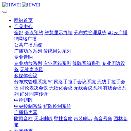
网站首页
产品中心
全部
会议预约
智慧显示终端
分布式管理系统
4G云广播
IP网络广播
公共广播系统
广播功放系列
传统周边系列
专业音响
专业功放系列
专业音箱系列
线阵音箱系列
专业周边设
备
无线麦克风
多媒体会议
分布式管理系统
5G网络手拉手会议系统
无线手拉手会
议
讨论表决会议
无纸化会议
无线会议系列
有线会议系
列
红外同声传译
中控矩阵
中央控制系统
矩阵控制系统
广播扬声器
防雨音柱
天花喇叭
壁挂音箱
吊装喇叭
高音号角
园林音
箱
新闻动态