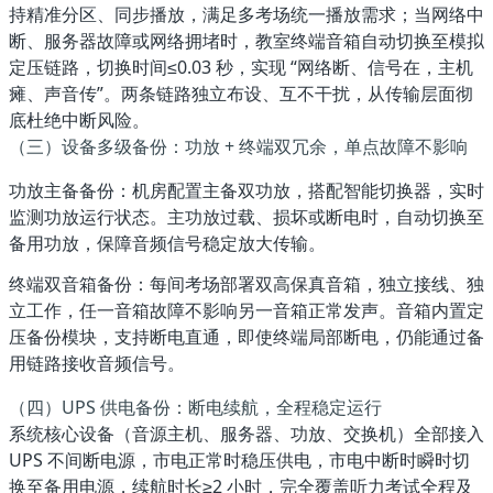
持精准分区、同步播放，满足多考场统一播放需求；当网络中
断、服务器故障或网络拥堵时，教室终端音箱自动切换至模拟
定压链路，切换时间≤0.03 秒，实现 “网络断、信号在，主机
瘫、声音传”。两条链路独立布设、互不干扰，从传输层面彻
底杜绝中断风险。
（三）设备多级备份：功放 + 终端双冗余，单点故障不影响
功放主备备份
：机房配置主备双功放，搭配智能切换器，实时
监测功放运行状态。主功放过载、损坏或断电时，自动切换至
备用功放，保障音频信号稳定放大传输。
终端双音箱备份
：每间考场部署
双高保真音箱
，独立接线、独
立工作，任一音箱故障不影响另一音箱正常发声。音箱内置定
压备份模块，支持断电直通，即使终端局部断电，仍能通过备
用链路接收音频信号。
（四）UPS 供电备份：断电续航，全程稳定运行
系统核心设备（音源主机、服务器、功放、交换机）全部接入
UPS 不间断电源
，市电正常时稳压供电，市电中断时瞬时切
换至备用电源，续航时长≥2 小时，完全覆盖听力考试全程及