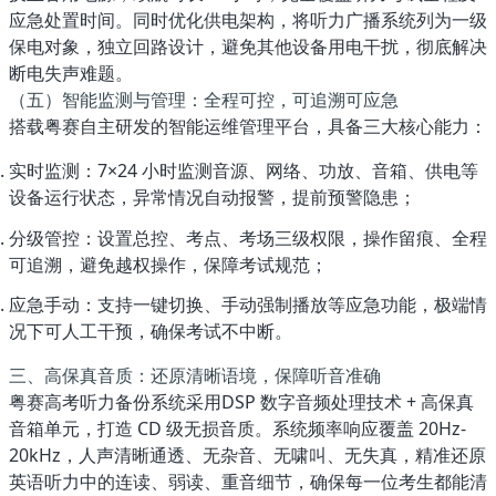
应急处置时间。同时优化供电架构，将听力广播系统列为一级
保电对象，独立回路设计，避免其他设备用电干扰，彻底解决
断电失声难题。
（五）智能监测与管理：全程可控，可追溯可应急
搭载粤赛自主研发的
智能运维管理平台
，具备三大核心能力：
实时监测
：7×24 小时监测音源、网络、功放、音箱、供电等
设备运行状态，异常情况自动报警，提前预警隐患；
分级管控
：设置总控、考点、考场三级权限，操作留痕、全程
可追溯，避免越权操作，保障考试规范；
应急手动
：支持一键切换、手动强制播放等应急功能，极端情
况下可人工干预，确保考试不中断。
三、高保真音质：还原清晰语境，保障听音准确
粤赛高考听力备份系统采用
DSP 数字音频处理技术 + 高保真
音箱单元
，打造 CD 级无损音质。系统频率响应覆盖 20Hz-
20kHz，人声清晰通透、无杂音、无啸叫、无失真，精准还原
英语听力中的连读、弱读、重音细节，确保每一位考生都能清