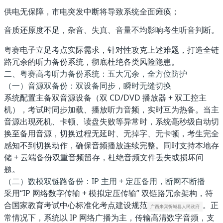
供电无保障，市电突发中断将导致系统全面瘫痪；
音质还原度不足，杂音、失真、音量不均影响考生听音判断。
粤赛电子立足考点实际需求，针对性攻克上述难题，打造全链
路冗余的听力备份系统，彻底杜绝各类风险隐患。
二、粤赛高考听力备份系统：五大冗余，全方位防护
（一）音源双备份：双设备同步，瞬时无缝切换
系统配置
主备双音源设备
（双 CD/DVD 播放器 + 双工控主
机），考试时同步加载、播放听力音频，实时互为热备。当主
音源出现死机、卡顿、读盘失败等异常时，系统毫秒级自动切
换至备用音源，切换过程无延时、无掉字、无卡顿，考生完全
感知不到切换动作，确保音频播放连续完整。同时支持本地存
储 + 云端备份双重音频留存，杜绝音频文件丢失或损坏问
题。
（二）数模双链路备份：IP 主用 + 定压备用，断网不断播
采用
“IP 网络数字传输 + 模拟定压传输” 双链路冗余架构
，符
合国家教育考试中心标准化考点建设规范
。正
广西来宾忻城县人民政府
常情况下，系统以 IP 网络广播为主，传输高清数字音频，支