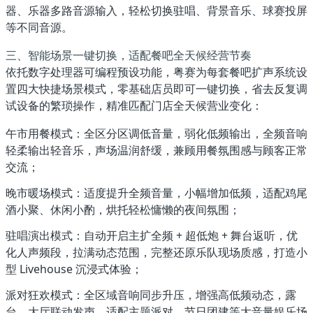
器、乐器多路音源输入，轻松切换驻唱、背景音乐、球赛投屏
等不同音源。
三、智能场景一键切换，适配餐吧全天候经营节奏
依托数字处理器可编程预设功能，粤赛为每套餐吧扩声系统设
置四大快捷场景模式，零基础店员即可一键切换，省去反复调
试设备的繁琐操作，精准匹配门店全天候营业变化：
午市用餐模式
：全区分区调低音量，弱化低频输出，全频音响
轻柔输出轻音乐，声场温润舒缓，兼顾用餐氛围感与顾客正常
交流；
晚市暖场模式
：适度提升全频音量，小幅增加低频，适配鸡尾
酒小聚、休闲小酌，烘托轻松慵懒的夜间氛围；
驻唱演出模式
：自动开启主扩全频 + 超低炮 + 舞台返听，优
化人声频段，拉满动态范围，完整还原乐队现场质感，打造小
型 Livehouse 沉浸式体验；
派对狂欢模式
：全区域音响同步升压，增强高低频动态，露
台、大厅联动发声，适配主题派对、节日团建等大音量娱乐场