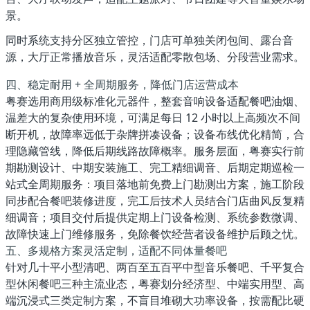
景。
同时系统支持分区独立管控，门店可单独关闭包间、露台音
源，大厅正常播放音乐，灵活适配零散包场、分段营业需求。
四、稳定耐用 + 全周期服务，降低门店运营成本
粤赛选用商用级标准化元器件，整套音响设备适配餐吧油烟、
温差大的复杂使用环境，可满足每日 12 小时以上高频次不间
断开机，故障率远低于杂牌拼凑设备；设备布线优化精简，合
理隐藏管线，降低后期线路故障概率。服务层面，粤赛实行
前
期勘测设计、中期安装施工、完工精细调音、后期定期巡检
一
站式全周期服务：项目落地前免费上门勘测出方案，施工阶段
同步配合餐吧装修进度，完工后技术人员结合门店曲风反复精
细调音；项目交付后提供定期上门设备检测、系统参数微调、
故障快速上门维修服务，免除餐饮经营者设备维护后顾之忧。
五、多规格方案灵活定制，适配不同体量餐吧
针对几十平小型清吧、两百至五百平中型音乐餐吧、千平复合
型休闲餐吧三种主流业态，粤赛划分经济型、中端实用型、高
端沉浸式三类定制方案，不盲目堆砌大功率设备，按需配比硬