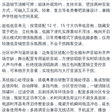
乐器细节清晰可辨；箱体外观简约，支持吊装、壁挂两种安装
方式，可融入工业风、轻奢、复古等各类餐吧装修设计，兼顾
声学性能与空间美观。
超低低音单元
：按需搭配 12 寸、15 寸大功率低音炮，隐藏安
置于吧台、立柱角落，低频下潜扎实厚重却不浑浊，晚间开启
演出模式时增强氛围感，日常用餐模式下调低低频参数，仅用
轻微低音铺垫音乐氛围感，不会干扰顾客交谈。
分区补声与返听设备
：边角盲区搭配小型全频补声音箱补齐声
场空缺；舞台配置专用返听音箱，方便驻唱歌手实时听清自身
人声与伴奏，杜绝现场演唱跑调；独立包间配置独立受控音
响，可单独开关音量，实现包间与大厅音源互不干扰。
系统核心处理设备
：搭载粤赛自研数字音频处理器，集成智能
反馈抑制、自动降噪、多段均衡、分区管控功能，一键消除话
筒啸叫，过滤空调、后厨排风等环境杂音；配套多路分区专业
功放，预留充足功率冗余，长时间满负荷运行不易失真损坏；
电源时序器有序启停整套设备，规避开机瞬间电流冲击，延长
设备使用寿命；多路调音台兼容无线话筒、手机蓝牙、播放