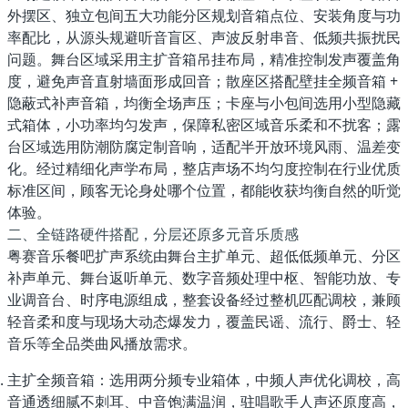
外摆区、独立包间
五大功能分区规划音箱点位、安装角度与功
率配比，从源头规避听音盲区、声波反射串音、低频共振扰民
问题。舞台区域采用主扩音箱吊挂布局，精准控制发声覆盖角
度，避免声音直射墙面形成回音；散座区搭配壁挂全频音箱 +
隐蔽式补声音箱，均衡全场声压；卡座与小包间选用小型隐藏
式箱体，小功率均匀发声，保障私密区域音乐柔和不扰客；露
台区域选用防潮防腐定制音响，适配半开放环境风雨、温差变
化。经过精细化声学布局，整店声场不均匀度控制在行业优质
标准区间，顾客无论身处哪个位置，都能收获均衡自然的听觉
体验。
二、全链路硬件搭配，分层还原多元音乐质感
粤赛音乐餐吧扩声系统由
舞台主扩单元、超低低频单元、分区
补声单元、舞台返听单元、数字音频处理中枢、智能功放、专
业调音台、时序电源
组成，整套设备经过整机匹配调校，兼顾
轻音柔和度与现场大动态爆发力，覆盖民谣、流行、爵士、轻
音乐等全品类曲风播放需求。
主扩全频音箱
：选用两分频专业箱体，中频人声优化调校，高
音通透细腻不刺耳、中音饱满温润，驻唱歌手人声还原度高，