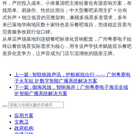
件，严控投入成本。小体量清吧主推轻量化有源音响方案，布
线简单、易操作、性价比突出；中大型餐吧采用主扩 + 分布
式补声 + 独立低音的完整架构，兼顾多场景多变需求，多年
来已落地华南地区数十家特色音乐餐吧项目，凭借稳定音质与
完善服务收获行业口碑。
从单店声场落地到连锁餐吧标准化音响配套，广州粤赛电子始
终以餐饮场景实际需求为核心，用专业声学技术赋能音乐餐吧
差异化竞争力，让声音成为门店引流增收的隐形王牌。
上一篇
: 智联铁路声讯，护航枢纽出行 —— 广州粤赛电
子火车站 IP 数字智能广播系统解决方案
下一篇
: 御海风蚀，智响海岸｜广州粤赛电子海滨全域
IP 智能广播系统解决方案
应用方案
文教卫
政府机构