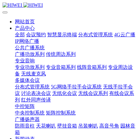
网站首页
产品中心
全部
会议预约
智慧显示终端
分布式管理系统
4G云广播
IP网络广播
公共广播系统
广播功放系列
传统周边系列
专业音响
专业功放系列
专业音箱系列
线阵音箱系列
专业周边设
备
无线麦克风
多媒体会议
分布式管理系统
5G网络手拉手会议系统
无线手拉手会
议
讨论表决会议
无纸化会议
无线会议系列
有线会议系
列
红外同声传译
中控矩阵
中央控制系统
矩阵控制系统
广播扬声器
防雨音柱
天花喇叭
壁挂音箱
吊装喇叭
高音号角
园林音
箱
新闻动态