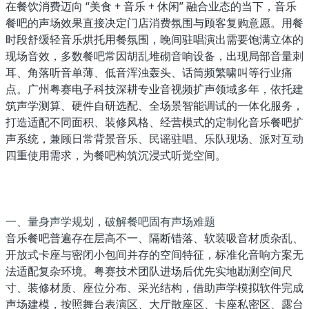
在餐饮消费迈向 “美食 + 音乐 + 休闲” 融合业态的当下，音乐
餐吧的声场效果直接决定门店消费氛围与顾客复购意愿。用餐
时段舒缓轻音乐烘托用餐氛围，晚间驻唱演出需要饱满立体的
现场音效，多数餐吧常因胡乱堆砌音响设备，出现局部音量刺
耳、角落听音单薄、低音浑浊轰头、话筒频繁啸叫等行业痛
点。广州粤赛电子科技深耕专业音视频扩声领域多年，依托建
筑声学测算、硬件自研选配、全场景智能调试的一体化服务，
打造适配不同面积、装修风格、经营模式的定制化音乐餐吧扩
声系统，兼顾日常背景音乐、民谣驻唱、乐队现场、派对互动
四重使用需求，为餐吧构筑沉浸式听觉空间。
一、量身声学规划，破解餐吧固有声场难题
音乐餐吧普遍存在层高不一、隔断错落、软装吸音材质杂乱、
开放式卡座与密闭小包间并存的空间特征，标准化音响方案无
法适配复杂环境。粤赛技术团队进场后优先实地勘测空间尺
寸、装修材质、座位分布、采光结构，借助声学模拟软件完成
声场建模，按照
舞台表演区、大厅散座区、卡座私密区、露台