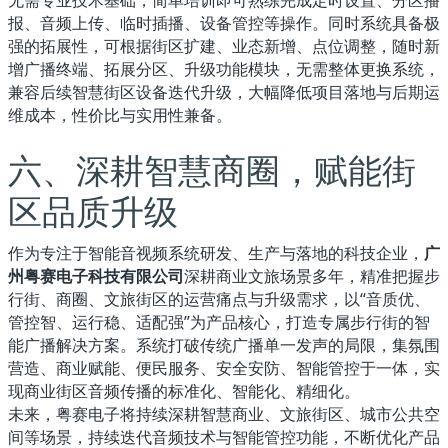
无需专业技术基础，简单培训即可熟练完成定时设置、分区播
报、音频上传、临时插播、设备管控等操作。同时系统具备极
强的拓展性，可根据街区扩建、业态新增、点位调整，随时新
增广播终端、拓展分区、升级功能模块，无需整体更换系统，
兼容后续智慧街区设备迭代升级，大幅降低项目落地与后期运
维成本，性价比与实用性兼备。
六、深耕智慧商圈，赋能街
区品质升级
作为专注于智能音视频系统研发、生产与落地的科技企业，
广
州粤赛电子科技有限公司
深耕商业文旅场景多年，精准把握步
行街、商圈、文旅街区的运营痛点与升级需求，以“音质优、
管控智、运行稳、适配强”为产品核心，打造专属步行街的智
能广播解决方案。系统打破传统广播单一发声的局限，集氛围
营造、商业赋能、便民服务、安全安防、智能管控于一体，实
现商业街区音频传播的标准化、智能化、精细化。
未来，粤赛电子将持续深耕智慧商业、文旅街区、城市公共空
间等场景，持续迭代音频技术与智能管控功能，不断优化产品