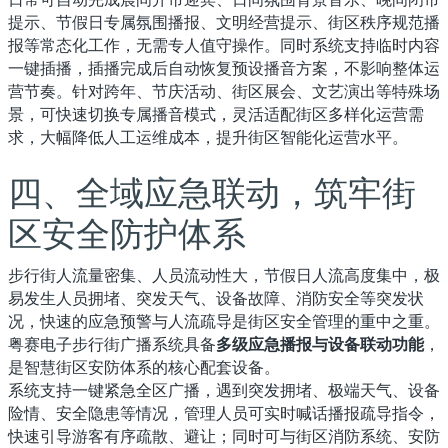
提示、节假日专属氛围播报、文明经营提示、街区秩序规范播
报等常态化工作，无需专人值守操作。同时系统支持临时内容
一键插播，插播完成后自动恢复预设播音方案，不影响整体运
营节奏。针对跨年、节庆活动、街区展会、文艺演出等特殊场
景，可快速切换专属播音模式，灵活适配街区多样化运营需
求，大幅降低人工运维成本，提升街区智能化运营水平。
四、全域应急联动，筑牢街
区安全防护体系
步行街人流量密集、人员流动性大，节假日人流高度集中，极
易发生人员拥堵、突发天气、设备故障、消防安全等突发状
况，快速的应急预警与人流疏导是街区安全管理的重中之重。
粤赛电子步行街广播系统具备
多级应急播报与设备联动功能
，
是智慧街区安防体系的核心配套设备。
系统支持一键紧急全区广播，遇到突发拥堵、极端天气、设备
险情、安全隐患等情况，管理人员可实时喊话播报疏导指令，
快速引导游客有序疏散、避让；同时可与街区消防系统、安防