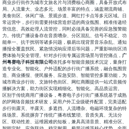
商业步行街作为城市文旅名片与消费核心商圈，具备开放式布
局、人流量大、业态多元、场景丰富的特点，涵盖潮流商铺、
美食街区、休闲广场、景观步道、网红打卡点等多元区域。日
常运营中，步行街需要持续营造舒适的商业氛围、精准传递经
营信息、高效处理人流管控，同时必须具备完善的应急预警能
力。传统广播设备存在音质嘈杂、分区混乱、信号不稳定、功
能单一、抗干扰弱等诸多问题，极易出现背景音乐杂乱、通知
播报全覆盖扰民、紧急情况响应滞后等问题，严重影响街区消
费体验与安全管理。针对步行街专属运营场景与管控痛点，
广
州粤赛电子科技有限公司
依托多年智能音频技术沉淀，量身打
造专业化、智能化、户外适配的步行街广播系统，融合氛围营
造、商业播报、便民服务、应急安防、智能管控多重功能，为
城市商业步行街、文旅特色街区、网红商圈提供一站式音频传
播解决方案，助力街区实现精细化、智能化、高品质运营。
区别于传统商用广播设备，粤赛电子步行街广播系统基于成熟
的IP网络音频技术研发，采用户外工业级硬件配置，完美适配
步行街露天、半露天、多遮挡、人流嘈杂、电磁环境复杂的特
殊场景。系统摒弃了传统广播布线繁琐、音质失真、无法分
区、联动性差、运维困难的短板，兼具高清音质、精准分区、
智能定时、应急联动、稳定耐用、极简运维等核心优势，全面