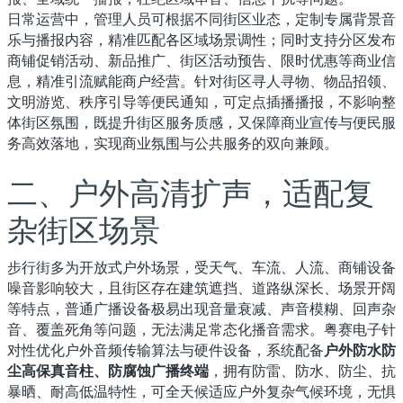
日常运营中，管理人员可根据不同街区业态，定制专属背景音
乐与播报内容，精准匹配各区域场景调性；同时支持分区发布
商铺促销活动、新品推广、街区活动预告、限时优惠等商业信
息，精准引流赋能商户经营。针对街区寻人寻物、物品招领、
文明游览、秩序引导等便民通知，可定点插播播报，不影响整
体街区氛围，既提升街区服务质感，又保障商业宣传与便民服
务高效落地，实现商业氛围与公共服务的双向兼顾。
二、户外高清扩声，适配复
杂街区场景
步行街多为开放式户外场景，受天气、车流、人流、商铺设备
噪音影响较大，且街区存在建筑遮挡、道路纵深长、场景开阔
等特点，普通广播设备极易出现音量衰减、声音模糊、回声杂
音、覆盖死角等问题，无法满足常态化播音需求。粤赛电子针
对性优化户外音频传输算法与硬件设备，系统配备
户外防水防
尘高保真音柱、防腐蚀广播终端
，拥有防雷、防水、防尘、抗
暴晒、耐高低温特性，可全天候适应户外复杂气候环境，无惧