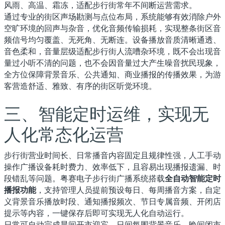
风雨、高温、霜冻，适配步行街常年不间断运营需求。
通过专业的街区声场勘测与点位布局，系统能够有效消除户外
空旷环境的回声与杂音，优化音频传输损耗，实现整条街区音
频信号均匀覆盖、无死角、无断连。设备播放音质清晰通透、
音色柔和，音量层级适配步行街人流嘈杂环境，既不会出现音
量过小听不清的问题，也不会因音量过大产生噪音扰民现象，
全方位保障背景音乐、公共通知、商业播报的传播效果，为游
客营造舒适、雅致、有序的街区听觉环境。
三、智能定时运维，实现无
人化常态化运营
步行街营业时间长、日常播音内容固定且规律性强，人工手动
操作广播设备耗时费力、效率低下，且容易出现播报遗漏、时
段错乱等问题。粤赛电子步行街广播系统搭载
全自动智能定时
播报功能
，支持管理人员提前预设每日、每周播音方案，自定
义背景音乐播放时段、通知播报频次、节日专属音频、开闭店
提示等内容，一键保存后即可实现无人化自动运行。
日常可自动完成晨间开市迎宾、日间氛围背景音乐、晚间闭市