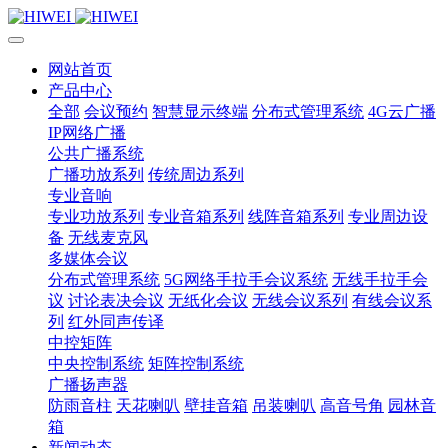
网站首页
产品中心
全部
会议预约
智慧显示终端
分布式管理系统
4G云广播
IP网络广播
公共广播系统
广播功放系列
传统周边系列
专业音响
专业功放系列
专业音箱系列
线阵音箱系列
专业周边设
备
无线麦克风
多媒体会议
分布式管理系统
5G网络手拉手会议系统
无线手拉手会
议
讨论表决会议
无纸化会议
无线会议系列
有线会议系
列
红外同声传译
中控矩阵
中央控制系统
矩阵控制系统
广播扬声器
防雨音柱
天花喇叭
壁挂音箱
吊装喇叭
高音号角
园林音
箱
新闻动态