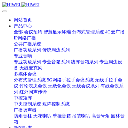
网站首页
产品中心
全部
会议预约
智慧显示终端
分布式管理系统
4G云广播
IP网络广播
公共广播系统
广播功放系列
传统周边系列
专业音响
专业功放系列
专业音箱系列
线阵音箱系列
专业周边设
备
无线麦克风
多媒体会议
分布式管理系统
5G网络手拉手会议系统
无线手拉手会
议
讨论表决会议
无纸化会议
无线会议系列
有线会议系
列
红外同声传译
中控矩阵
中央控制系统
矩阵控制系统
广播扬声器
防雨音柱
天花喇叭
壁挂音箱
吊装喇叭
高音号角
园林音
箱
新闻动态