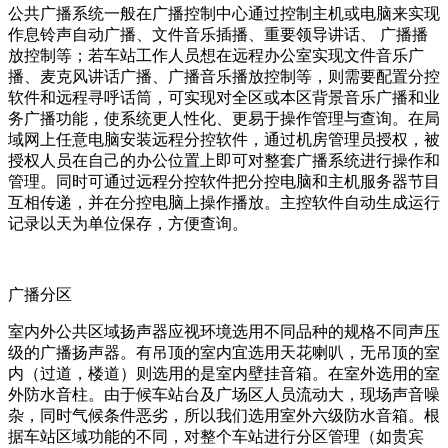
公共广播系统一般在广播控制中心通过控制主机或电脑来实现
作息铃声自动广播、文件音乐插播、重要领导讲话、 广播播
放控制等；若车站工作人员想在远程办公室实现文件音乐广
播、麦克风讲话广播、广播音乐播放控制等，则需要配置分控
软件和远程寻呼话筒，可实现对全区或本区背景音乐广播和业
务广播功能，使系统更人性化、更易于操作管理与查询。在局
域网上任意电脑安装远程分控软件，通过机房管理员授权，被
授权人员在自己的办公位置上即可对整套广播系统进行操作和
管理。同时可通过远程分控软件把分控电脑和主机服务器节目
互相传递，并在分控电脑上操作播放。主控软件自动生成运行
记录以天为单位保存，方便查询。
广播分区
室内外公共区域扬声器应视环境选用不同品种的规格不同声压
级的广播扬声器。有吊顶的室内宜选用天花喇叭，无吊顶的室
内（过道，楼道）则选用的是室内壁挂音箱。在室外选用的室
外防水音柱。由于候车站台及广场区人员流动大，现场声音噪
杂，同时气候条件恶劣，所以我们选用室外六级防水音箱。根
据车站区域功能的不同，对整个车站进行分区管理（如贵宾