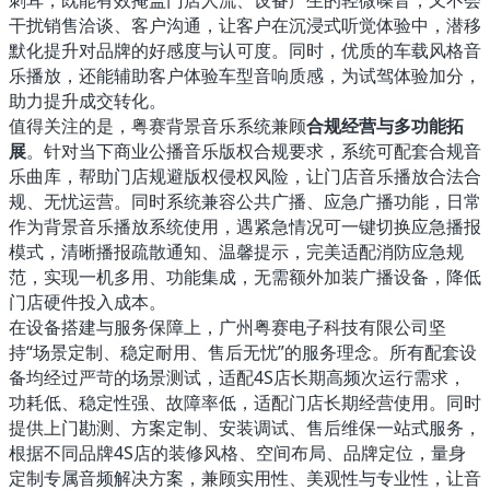
刺耳，既能有效掩盖门店人流、设备产生的轻微噪音，又不会
干扰销售洽谈、客户沟通，让客户在沉浸式听觉体验中，潜移
默化提升对品牌的好感度与认可度。同时，优质的车载风格音
乐播放，还能辅助客户体验车型音响质感，为试驾体验加分，
助力提升成交转化。
值得关注的是，粤赛背景音乐系统兼顾
合规经营与多功能拓
展
。针对当下商业公播音乐版权合规要求，系统可配套合规音
乐曲库，帮助门店规避版权侵权风险，让门店音乐播放合法合
规、无忧运营。同时系统兼容公共广播、应急广播功能，日常
作为背景音乐播放系统使用，遇紧急情况可一键切换应急播报
模式，清晰播报疏散通知、温馨提示，完美适配消防应急规
范，实现一机多用、功能集成，无需额外加装广播设备，降低
门店硬件投入成本。
在设备搭建与服务保障上，广州粤赛电子科技有限公司坚
持“场景定制、稳定耐用、售后无忧”的服务理念。所有配套设
备均经过严苛的场景测试，适配4S店长期高频次运行需求，
功耗低、稳定性强、故障率低，适配门店长期经营使用。同时
提供上门勘测、方案定制、安装调试、售后维保一站式服务，
根据不同品牌4S店的装修风格、空间布局、品牌定位，量身
定制专属音频解决方案，兼顾实用性、美观性与专业性，让音