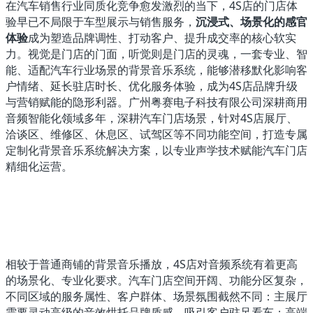
在汽车销售行业同质化竞争愈发激烈的当下，4S店的门店体
验早已不局限于车型展示与销售服务，
沉浸式、场景化的感官
体验
成为塑造品牌调性、打动客户、提升成交率的核心软实
力。视觉是门店的门面，听觉则是门店的灵魂，一套专业、智
能、适配汽车行业场景的背景音乐系统，能够潜移默化影响客
户情绪、延长驻店时长、优化服务体验，成为4S店品牌升级
与营销赋能的隐形利器。广州粤赛电子科技有限公司深耕商用
音频智能化领域多年，深耕汽车门店场景，针对4S店展厅、
洽谈区、维修区、休息区、试驾区等不同功能空间，打造专属
定制化背景音乐系统解决方案，以专业声学技术赋能汽车门店
精细化运营。
相较于普通商铺的背景音乐播放，4S店对音频系统有着更高
的场景化、专业化要求。汽车门店空间开阔、功能分区复杂，
不同区域的服务属性、客户群体、场景氛围截然不同：主展厅
需要灵动高级的音效烘托品牌质感，吸引客户驻足看车；高端