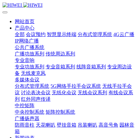
网站首页
产品中心
全部
会议预约
智慧显示终端
分布式管理系统
4G云广播
IP网络广播
公共广播系统
广播功放系列
传统周边系列
专业音响
专业功放系列
专业音箱系列
线阵音箱系列
专业周边设
备
无线麦克风
多媒体会议
分布式管理系统
5G网络手拉手会议系统
无线手拉手会
议
讨论表决会议
无纸化会议
无线会议系列
有线会议系
列
红外同声传译
中控矩阵
中央控制系统
矩阵控制系统
广播扬声器
防雨音柱
天花喇叭
壁挂音箱
吊装喇叭
高音号角
园林音
箱
新闻动态