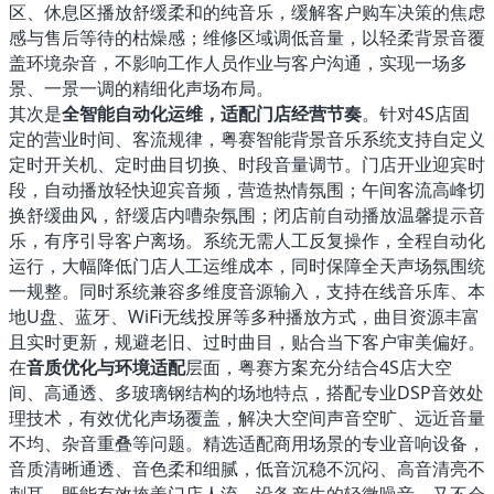
区、休息区播放舒缓柔和的纯音乐，缓解客户购车决策的焦虑
感与售后等待的枯燥感；维修区域调低音量，以轻柔背景音覆
盖环境杂音，不影响工作人员作业与客户沟通，实现一场多
景、一景一调的精细化声场布局。
其次是
全智能自动化运维，适配门店经营节奏
。针对4S店固
定的营业时间、客流规律，粤赛智能背景音乐系统支持自定义
定时开关机、定时曲目切换、时段音量调节。门店开业迎宾时
段，自动播放轻快迎宾音频，营造热情氛围；午间客流高峰切
换舒缓曲风，舒缓店内嘈杂氛围；闭店前自动播放温馨提示音
乐，有序引导客户离场。系统无需人工反复操作，全程自动化
运行，大幅降低门店人工运维成本，同时保障全天声场氛围统
一规整。同时系统兼容多维度音源输入，支持在线音乐库、本
地U盘、蓝牙、WiFi无线投屏等多种播放方式，曲目资源丰富
且实时更新，规避老旧、过时曲目，贴合当下客户审美偏好。
在
音质优化与环境适配
层面，粤赛方案充分结合4S店大空
间、高通透、多玻璃钢结构的场地特点，搭配专业DSP音效处
理技术，有效优化声场覆盖，解决大空间声音空旷、远近音量
不均、杂音重叠等问题。精选适配商用场景的专业音响设备，
音质清晰通透、音色柔和细腻，低音沉稳不沉闷、高音清亮不