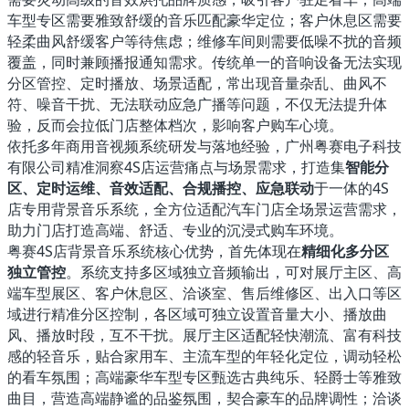
车型专区需要雅致舒缓的音乐匹配豪华定位；客户休息区需要
轻柔曲风舒缓客户等待焦虑；维修车间则需要低噪不扰的音频
覆盖，同时兼顾播报通知需求。传统单一的音响设备无法实现
分区管控、定时播放、场景适配，常出现音量杂乱、曲风不
符、噪音干扰、无法联动应急广播等问题，不仅无法提升体
验，反而会拉低门店整体档次，影响客户购车心境。
依托多年商用音视频系统研发与落地经验，广州粤赛电子科技
有限公司精准洞察4S店运营痛点与场景需求，打造集
智能分
区、定时运维、音效适配、合规播控、应急联动
于一体的4S
店专用背景音乐系统，全方位适配汽车门店全场景运营需求，
助力门店打造高端、舒适、专业的沉浸式购车环境。
粤赛4S店背景音乐系统核心优势，首先体现在
精细化多分区
独立管控
。系统支持多区域独立音频输出，可对展厅主区、高
端车型展区、客户休息区、洽谈室、售后维修区、出入口等区
域进行精准分区控制，各区域可独立设置音量大小、播放曲
风、播放时段，互不干扰。展厅主区适配轻快潮流、富有科技
感的轻音乐，贴合家用车、主流车型的年轻化定位，调动轻松
的看车氛围；高端豪华车型专区甄选古典纯乐、轻爵士等雅致
曲目，营造高端静谧的品鉴氛围，契合豪车的品牌调性；洽谈