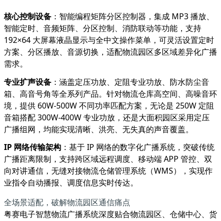
核心控制设备
：智能编程矩阵分区控制器，集成 MP3 播放、
智能定时、音频矩阵、分区控制、消防联动等功能，支持
192×64 大屏幕液晶显示与全中文操作菜单，可灵活设置定时
方案、分区播放、音源切换，适配物流园区多区域差异化广播
需求。
专业扩声设备
：涵盖定压功放、定阻专业功放、防水防尘音
箱、高音号角等全系列产品。针对物流仓库高空间、高噪音环
境，提供 60W-500W 不同功率匹配方案，无论是 250W 定阻
音箱搭配 300W-400W 专业功放，还是大面积园区采用定压
广播组网，均能实现清晰、洪亮、无失真的声音覆盖。
IP 网络传输架构
：基于 IP 网络的数字化广播系统，突破传统
广播距离限制，支持跨区域远程调度、移动端 APP 管控、双
向对讲通信，无缝对接物流仓储管理系统（WMS），实现作
业指令自动播报、调度信息实时传达。
全场景适配，破解物流园区通信痛点
粤赛电子智慧物流广播系统深度贴合物流园区、仓储中心、货