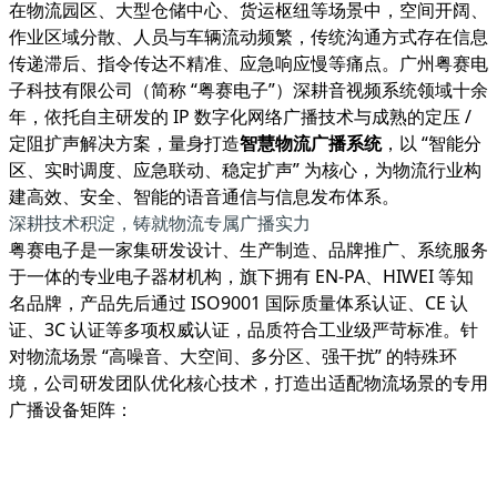
在物流园区、大型仓储中心、货运枢纽等场景中，空间开阔、
作业区域分散、人员与车辆流动频繁，传统沟通方式存在信息
传递滞后、指令传达不精准、应急响应慢等痛点。广州粤赛电
子科技有限公司（简称 “粤赛电子”）深耕音视频系统领域十余
年，依托自主研发的 IP 数字化网络广播技术与成熟的定压 /
定阻扩声解决方案，量身打造
智慧物流广播系统
，以 “智能分
区、实时调度、应急联动、稳定扩声” 为核心，为物流行业构
建高效、安全、智能的语音通信与信息发布体系。
深耕技术积淀，铸就物流专属广播实力
粤赛电子是一家集研发设计、生产制造、品牌推广、系统服务
于一体的专业电子器材机构，旗下拥有 EN-PA、HIWEI 等知
名品牌，产品先后通过 ISO9001 国际质量体系认证、CE 认
证、3C 认证等多项权威认证，品质符合工业级严苛标准。针
对物流场景 “高噪音、大空间、多分区、强干扰” 的特殊环
境，公司研发团队优化核心技术，打造出适配物流场景的专用
广播设备矩阵：