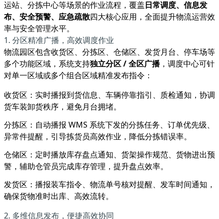
运站、分拣中心等场景的作业流程，覆盖
日常调度、信息发
布、安全预警、应急疏散
四大核心应用，全面提升物流运营效
率与安全管理水平。
1. 分区精准广播，高效调度作业
物流园区包含收货区、分拣区、仓储区、发货月台、停车场等
多个功能区域，系统支持
独立分区 / 全区广播
，调度中心可针
对单一区域或多个组合区域精准发布指令：
收货区：实时播报到货信息、车辆停靠指引、质检通知，协调
货车装卸货秩序，避免月台拥堵。
分拣区：自动播报 WMS 系统下发的分拣任务、订单优先级、
异常件提醒，引导拣货员高效作业，降低分拣错误率。
仓储区：定时播放库存盘点通知、货架操作规范、货物进出预
警，辅助仓管员完成库存管理，提升盘点效率。
发货区：播报装车指令、物流单号核对提醒、发车时间通知，
确保货物准时出库、高效流转。
2. 多维信息发布，便捷高效协同