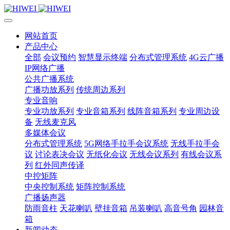
网站首页
产品中心
全部
会议预约
智慧显示终端
分布式管理系统
4G云广播
IP网络广播
公共广播系统
广播功放系列
传统周边系列
专业音响
专业功放系列
专业音箱系列
线阵音箱系列
专业周边设
备
无线麦克风
多媒体会议
分布式管理系统
5G网络手拉手会议系统
无线手拉手会
议
讨论表决会议
无纸化会议
无线会议系列
有线会议系
列
红外同声传译
中控矩阵
中央控制系统
矩阵控制系统
广播扬声器
防雨音柱
天花喇叭
壁挂音箱
吊装喇叭
高音号角
园林音
箱
新闻动态