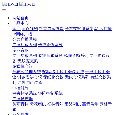
网站首页
产品中心
全部
会议预约
智慧显示终端
分布式管理系统
4G云广播
IP网络广播
公共广播系统
广播功放系列
传统周边系列
专业音响
专业功放系列
专业音箱系列
线阵音箱系列
专业周边设
备
无线麦克风
多媒体会议
分布式管理系统
5G网络手拉手会议系统
无线手拉手会
议
讨论表决会议
无纸化会议
无线会议系列
有线会议系
列
红外同声传译
中控矩阵
中央控制系统
矩阵控制系统
广播扬声器
防雨音柱
天花喇叭
壁挂音箱
吊装喇叭
高音号角
园林音
箱
新闻动态