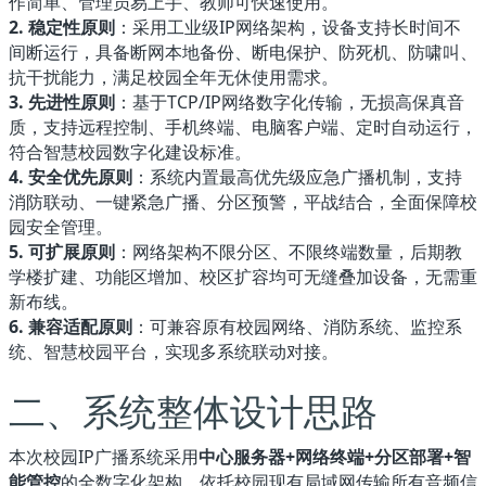
作简单、管理员易上手、教师可快速使用。
2. 稳定性原则
：采用工业级IP网络架构，设备支持长时间不
间断运行，具备断网本地备份、断电保护、防死机、防啸叫、
抗干扰能力，满足校园全年无休使用需求。
3. 先进性原则
：基于TCP/IP网络数字化传输，无损高保真音
质，支持远程控制、手机终端、电脑客户端、定时自动运行，
符合智慧校园数字化建设标准。
4. 安全优先原则
：系统内置最高优先级应急广播机制，支持
消防联动、一键紧急广播、分区预警，平战结合，全面保障校
园安全管理。
5. 可扩展原则
：网络架构不限分区、不限终端数量，后期教
学楼扩建、功能区增加、校区扩容均可无缝叠加设备，无需重
新布线。
6. 兼容适配原则
：可兼容原有校园网络、消防系统、监控系
统、智慧校园平台，实现多系统联动对接。
二、系统整体设计思路
本次校园IP广播系统采用
中心服务器+网络终端+分区部署+智
能管控
的全数字化架构，依托校园现有局域网传输所有音频信